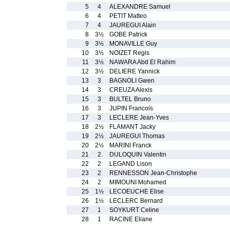
5
4
ALEXANDRE Samuel
6
4
PETIT Matteo
7
4
JAUREGUI Alain
8
3½
GOBE Patrick
9
3½
MONAVILLE Guy
10
3½
NOIZET Regis
11
3½
NAWARA Abd El Rahim
12
3½
DELIERE Yannick
13
3
BAGNOLI Gwen
14
3
CREUZA Alexis
15
3
BULTEL Bruno
16
3
JUPIN Francois
17
3
LECLERE Jean-Yves
18
2½
FLAMANT Jacky
19
2½
JAUREGUI Thomas
20
2½
MARINI Franck
21
2
DULOQUIN Valentin
22
2
LEGAND Lison
23
2
RENNESSON Jean-Christophe
24
2
MIMOUNI Mohamed
25
1½
LECOEUCHE Elise
26
1½
LECLERC Bernard
27
1
SOYKURT Celine
28
1
RACINE Eliane