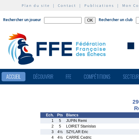
Plan du site
|
Contact
|
Publications
|
Mon C
Rechercher un joueur
Rechercher un club
ACCUEIL
DÉCOUVRIR
FFE
COMPÉTITIONS
SECTEU
29
R
Ech.
Pts
Blancs
1
5
JUPIN Remi
2
5
LOIRET Stanislas
3
4½
SZYLAR Eric
4
4½
CARRE Cedric