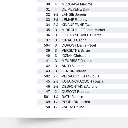
30
4
MOZGAWA Maxime
31
4
DE MEYERE Dirk
32
3½
LANGIE Jeroen
33
3½
LEMAIRE Lenny
34
3½
KINAUPENNE Twan
35
3
MIDROUILLET Jean-Michel
36
3
LE GARZIC-VALET Serge
37
3
GIRAUD Cedric
504
3
DUPONT Daniel-Noel
39
3
VERSLYPE Sylvie
40
3
IDZIAK Christophe
41
3
MEURISSE Jerome
42
3
ANRYS Lenne
43
3
LENOIR Jordan
502
2½
VERVOORT Jean-Louis
45
2½
TAHAR-CHAOUCH Fouzia
46
2½
DESFONTAINE Aurelien
47
2
DUPONT Raphael
501
1½
BATH Fabrice
49
1½
POUBLON Lucien
50
1½
ZAHRA Coline