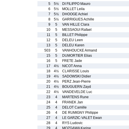
5
5½
DI FILIPPO Mauro
6
5½
MOLLET Leila
7
5½
DHOOGE Achiel
8
5½
GARRIGUES Achille
9
5
VAN HILLE Clara
10
5
MESSAOUI Rafael
11
5
BILLET Philippe
12
5
DELEU Leen
13
5
DELEU Karen
503
5
VANHOUCKE Armand
15
5
DUMORTIER Elias
16
5
FRETE Jade
17
4½
NICOT Anna
18
4½
CLARISSE Louis
19
4½
SADOWSKI Didier
20
4½
PERZ Jean-Pierre
21
4½
BOUGUERN Zayd
22
4½
VANDEVELDE Luc
23
4
MARTENS Rune
24
4
FRANEK Jan
25
4
DELOT Camille
26
4
DE RUMIGNY Philippe
27
4
LE GARZIC-VALET Ewan
28
4
RYS Ludovic
29
4
MOZGAWA Karine