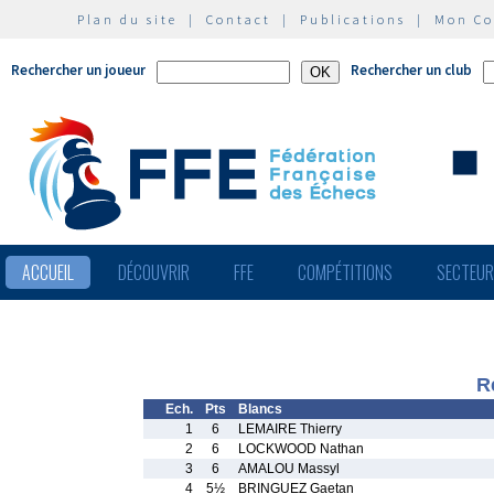
Plan du site
|
Contact
|
Publications
|
Mon C
Rechercher un joueur
Rechercher un club
ACCUEIL
DÉCOUVRIR
FFE
COMPÉTITIONS
SECTEU
R
Ech.
Pts
Blancs
1
6
LEMAIRE Thierry
2
6
LOCKWOOD Nathan
3
6
AMALOU Massyl
4
5½
BRINGUEZ Gaetan