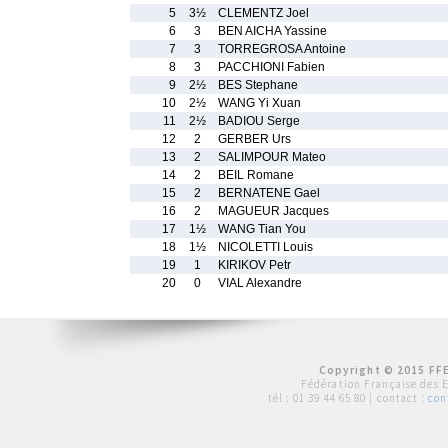
5
3½
CLEMENTZ Joel
6
3
BEN AICHA Yassine
7
3
TORREGROSA Antoine
8
3
PACCHIONI Fabien
9
2½
BES Stephane
10
2½
WANG Yi Xuan
11
2½
BADIOU Serge
12
2
GERBER Urs
13
2
SALIMPOUR Mateo
14
2
BEIL Romane
15
2
BERNATENE Gael
16
2
MAGUEUR Jacques
17
1½
WANG Tian You
18
1½
NICOLETTI Louis
19
1
KIRIKOV Petr
20
0
VIAL Alexandre
Copyright © 2015 FFE
Fédération Française des 
tél :
01 39 44 65 80
| contact :
con