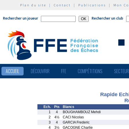
Plan du site
|
Contact
|
Publications
|
Mon C
Rechercher un joueur
Rechercher un club
ACCUEIL
DÉCOUVRIR
FFE
COMPÉTITIONS
SECTEU
Rapide Ech
R
Ech.
Pts
Blancs
1
4
BOUGHAMBOUZ Mehdi
2
4½
CACI Nicolas
3
4
GARCIA Frederic
4
3½
GACOGNE Charlie