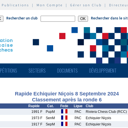
|
Publications
|
Mon Compte
|
Gérer son Club
|
Directeu
Rechercher un club
Rechercher dans le si
PÉTITIONS
SECTEURS
DOCUMENTS
DÉVELOPPEMENT
Rapide Echiquier Niçois 8 Septembre 2024
Classement après la ronde 6
Rapide
Cat.
Fede
Ligue
Club
1991 F
PupM
PAC
Riviera Chess Club (RCC)
1973 F
SenM
PAC
Echiquier Niçois
1917 F
SepM
PAC
Echiquier Niçois