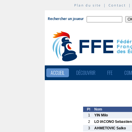
Plan du site
|
Contact
Rechercher un joueur
ACCUEIL
DÉCOUVRIR
FFE
COM
Pl
Nom
1
YIN Milo
2
LO IACONO Sebastien
3
AHMETOVIC Salko