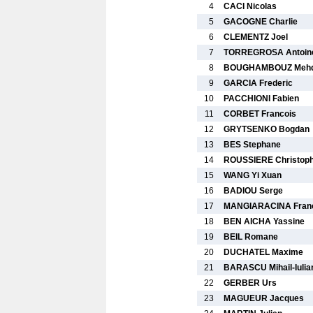
4
CACI Nicolas
5
GACOGNE Charlie
6
CLEMENTZ Joel
7
TORREGROSA Antoin
8
BOUGHAMBOUZ Mehd
9
GARCIA Frederic
10
PACCHIONI Fabien
11
CORBET Francois
12
GRYTSENKO Bogdan
13
BES Stephane
14
ROUSSIERE Christop
15
WANG Yi Xuan
16
BADIOU Serge
17
MANGIARACINA Fran
18
BEN AICHA Yassine
19
BEIL Romane
20
DUCHATEL Maxime
21
BARASCU Mihail-Iulia
22
GERBER Urs
23
MAGUEUR Jacques