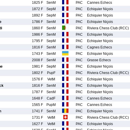
1825 F
SenM
PAC
Cannes Echecs
1872 F
SepM
PAC
Echiquier Niçois
1892 F
SepM
PAC
Echiquier Niçois
e
1786 F
SenM
PAC
Echiquier Niçois
i
1860 F
SenM
PAC
Riviera Chess Club (RCC)
1986 F
SenM
PAC
Echiquier Niçois
1795 F
SepM
PAC
Echiquier Niçois
1816 F
SenM
PAC
Cagnes Echecs
1743 F
SenM
PAC
Echiquier Niçois
2008 F
SenM
PAC
Grasse Echecs
he
1981 F
SepM
PAC
Echiquier Niçois
1802 F
PupF
PAC
Riviera Chess Club (RCC)
1576 F
VetM
PAC
Echiquier Niçois
ck
1816 F
SenM
PAC
Echiquier Niçois
1787 F
SenM
PAC
Echiquier Niçois
1648 F
CadF
PAC
Cannes Echecs
1565 F
PupM
PAC
Cannes Echecs
n
1741 F
SenM
PAC
Echiquier Niçois
1731 F
VetM
PAC
Riviera Chess Club (RCC)
1627 F
VetM
PAC
Echiquier Niçois