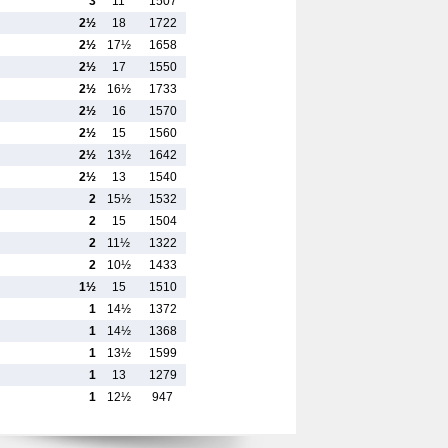
3
11
1507
2½
18
1722
2½
17½
1658
2½
17
1550
2½
16½
1733
2½
16
1570
2½
15
1560
2½
13½
1642
2½
13
1540
2
15½
1532
2
15
1504
2
11½
1322
2
10½
1433
1½
15
1510
1
14½
1372
1
14½
1368
1
13½
1599
1
13
1279
1
12½
947