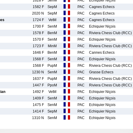
1628 F
SenM
PAC
Echiquier Niçois
1582 F
SepM
PAC
Cagnes Echecs
2020 N
SepM
PAC
Cagnes Echecs
ues
1724 F
VetM
PAC
Cagnes Echecs
1700 F
SenM
PAC
Echiquier Niçois
1578 F
BenM
PAC
Riviera Chess Club (RCC)
1570 F
SenM
PAC
Echiquier Niçois
1723 F
MinM
PAC
Riviera Chess Club (RCC)
1646 F
BenM
PAC
Cannes Echecs
1568 F
SenM
PAC
Echiquier Niçois
1568 F
PupM
PAC
Riviera Chess Club (RCC)
1230 N
SenM
PAC
Grasse Echecs
1637 F
PupM
PAC
Riviera Chess Club (RCC)
1447 F
PpoM
PAC
Riviera Chess Club (RCC)
ian
1492 F
VetM
PAC
Echiquier Niçois
1409 F
SenM
PAC
Echiquier Niçois
1475 F
SenM
PAC
Echiquier Niçois
1414 F
SepM
PAC
Echiquier Niçois
m
1310 N
SenM
PAC
Echiquier Niçois