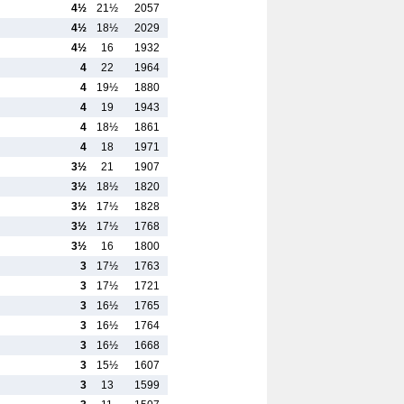
4½
21½
2057
4½
18½
2029
4½
16
1932
4
22
1964
4
19½
1880
4
19
1943
4
18½
1861
4
18
1971
3½
21
1907
3½
18½
1820
3½
17½
1828
3½
17½
1768
3½
16
1800
3
17½
1763
3
17½
1721
3
16½
1765
3
16½
1764
3
16½
1668
3
15½
1607
3
13
1599