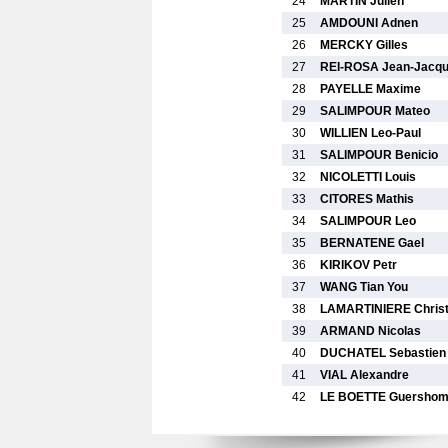
24
MARTIN Julien
25
AMDOUNI Adnen
26
MERCKY Gilles
27
REI-ROSA Jean-Jacq
28
PAYELLE Maxime
29
SALIMPOUR Mateo
30
WILLIEN Leo-Paul
31
SALIMPOUR Benicio
32
NICOLETTI Louis
33
CITORES Mathis
34
SALIMPOUR Leo
35
BERNATENE Gael
36
KIRIKOV Petr
37
WANG Tian You
38
LAMARTINIERE Christ
39
ARMAND Nicolas
40
DUCHATEL Sebastien
41
VIAL Alexandre
42
LE BOETTE Guersho