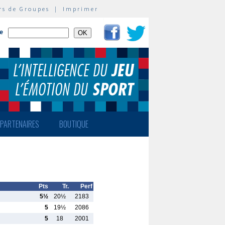
rs de Groupes
|
Imprimer
te
PARTENAIRES
BOUTIQUE
Pts
Tr.
Perf
5½
20½
2183
5
19½
2086
5
18
2001