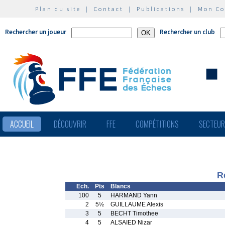
Plan du site
|
Contact
|
Publications
|
Mon C
Rechercher un joueur
Rechercher un club
ACCUEIL
DÉCOUVRIR
FFE
COMPÉTITIONS
SECTEU
R
Ech.
Pts
Blancs
100
5
HARMAND Yann
2
5½
GUILLAUME Alexis
3
5
BECHT Timothee
4
5
ALSAIED Nizar