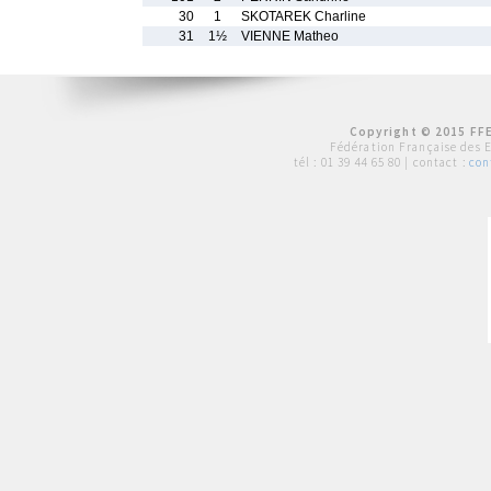
30
1
SKOTAREK Charline
31
1½
VIENNE Matheo
Copyright © 2015 FFE
Fédération Française des 
tél :
01 39 44 65 80
| contact :
con