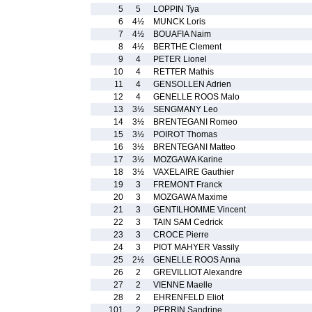
5
5
LOPPIN Tya
6
4½
MUNCK Loris
7
4½
BOUAFIA Naim
8
4½
BERTHE Clement
9
4
PETER Lionel
10
4
RETTER Mathis
11
4
GENSOLLEN Adrien
12
4
GENELLE ROOS Malo
13
3½
SENGMANY Leo
14
3½
BRENTEGANI Romeo
15
3½
POIROT Thomas
16
3½
BRENTEGANI Matteo
17
3½
MOZGAWA Karine
18
3½
VAXELAIRE Gauthier
19
3
FREMONT Franck
20
3
MOZGAWA Maxime
21
3
GENTILHOMME Vincent
22
3
TAIN SAM Cedrick
23
3
CROCE Pierre
24
3
PIOT MAHYER Vassily
25
2½
GENELLE ROOS Anna
26
2
GREVILLIOT Alexandre
27
2
VIENNE Maelle
28
2
EHRENFELD Eliot
101
2
PERRIN Sandrine