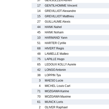
37
GENSOLLEN Adrien
17
GENTILHOMME Vincent
14
GREVILLIOT Alexandre
15
GREVILLIOT Matthieu
27
GUILLAUME Alexis
44
HANK Nahel
45
HANK Noham
10
HARMAND Yann
51
HARTER Cyrille
68
HIVERT Regis
48
LAMIELLE Matteo
75
LAPILLE Hugo
65
LEDOUX KOLLY Aurele
42
LONGO Antonin
38
LOPPIN Tya
3
MAESO Lucie
4
MICHEL Louis Carl
71
MOZGAWA Karine
70
MOZGAWA Maxime
61
MUNCK Loris
2
OLIVER Raphael