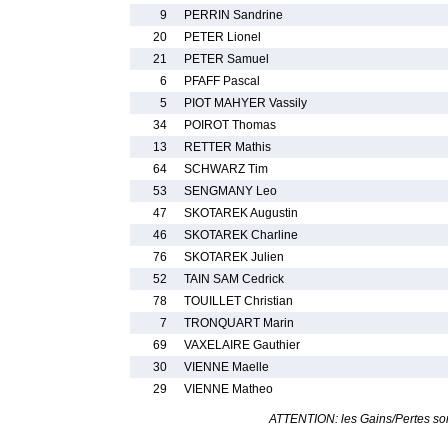
9
PERRIN Sandrine
20
PETER Lionel
21
PETER Samuel
6
PFAFF Pascal
5
PIOT MAHYER Vassily
34
POIROT Thomas
13
RETTER Mathis
64
SCHWARZ Tim
53
SENGMANY Leo
47
SKOTAREK Augustin
46
SKOTAREK Charline
76
SKOTAREK Julien
52
TAIN SAM Cedrick
78
TOUILLET Christian
7
TRONQUART Marin
69
VAXELAIRE Gauthier
30
VIENNE Maelle
29
VIENNE Matheo
ATTENTION: les Gains/Pertes sont