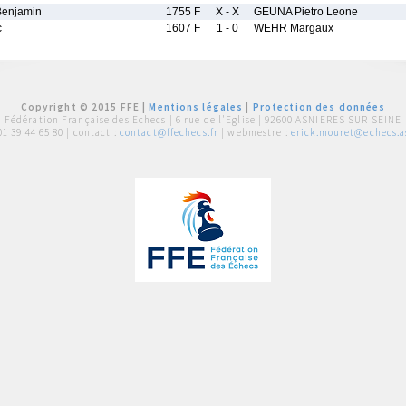
enjamin
1755 F
X - X
GEUNA Pietro Leone
c
1607 F
1 - 0
WEHR Margaux
Copyright © 2015 FFE |
Mentions légales
|
Protection des données
Fédération Française des Echecs |
6 rue de l'Eglise | 92600 ASNIERES SUR SEINE
01 39 44 65 80
| contact :
contact@ffechecs.fr
| webmestre :
erick.mouret@echecs.as