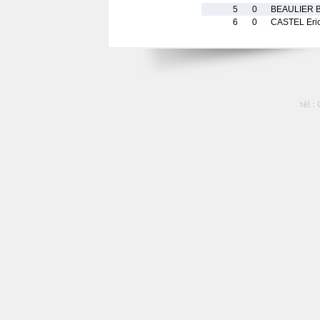
5
0
BEAULIER B
6
0
CASTEL Eri
tél :