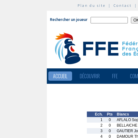
Plan du site
|
Contact
Rechercher un joueur
ACCUEIL
DÉCOUVRIR
FFE
COM
Ech.
Pts
Blancs
1
0
AFLALO Sop
2
0
BELLAICHE 
3
0
GAUTIER Jo
4
0
DAMOUR T