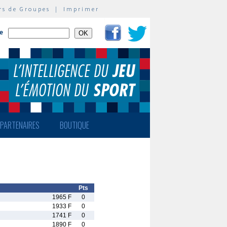
rs de Groupes
|
Imprimer
te
PARTENAIRES
BOUTIQUE
Pts
1965 F
0
1933 F
0
1741 F
0
1890 F
0