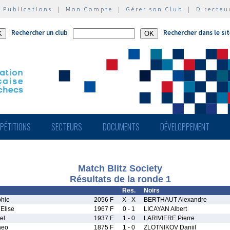
|
Publications
|
Mon Compte
|
Gérer son Club
|
Directeu
Rechercher un club
Rechercher dans le si
PÉTITIONS
SECTEURS
DOCUMENTS
DÉVELOPPEMENT
Match Blitz Society
Résultats de la ronde 1
Res.
Noirs
hie
2056 F
X - X
BERTHAUT Alexandre
Elise
1967 F
0 - 1
LICAYAN Albert
el
1937 F
1 - 0
LARIVIERE Pierre
heo
1875 F
1 - 0
ZLOTNIKOV Daniil