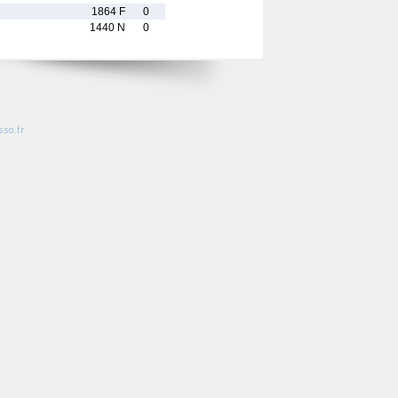
1864 F
0
1440 N
0
so.fr