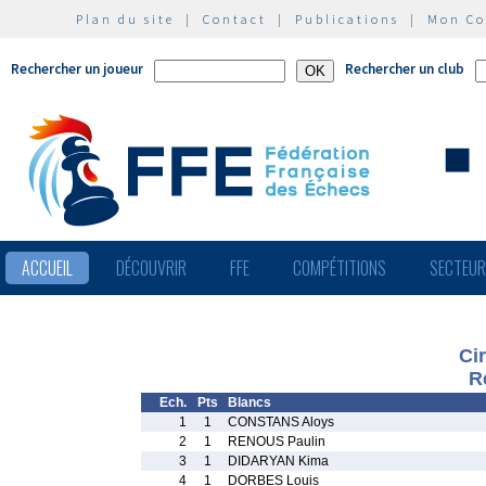
Plan du site
|
Contact
|
Publications
|
Mon C
Rechercher un joueur
Rechercher un club
ACCUEIL
DÉCOUVRIR
FFE
COMPÉTITIONS
SECTEU
Ci
R
Ech.
Pts
Blancs
1
1
CONSTANS Aloys
2
1
RENOUS Paulin
3
1
DIDARYAN Kima
4
1
DORBES Louis