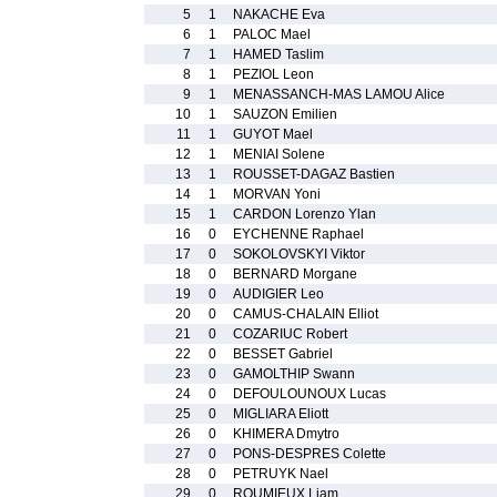
5
1
NAKACHE Eva
6
1
PALOC Mael
7
1
HAMED Taslim
8
1
PEZIOL Leon
9
1
MENASSANCH-MAS LAMOU Alice
10
1
SAUZON Emilien
11
1
GUYOT Mael
12
1
MENIAI Solene
13
1
ROUSSET-DAGAZ Bastien
14
1
MORVAN Yoni
15
1
CARDON Lorenzo Ylan
16
0
EYCHENNE Raphael
17
0
SOKOLOVSKYI Viktor
18
0
BERNARD Morgane
19
0
AUDIGIER Leo
20
0
CAMUS-CHALAIN Elliot
21
0
COZARIUC Robert
22
0
BESSET Gabriel
23
0
GAMOLTHIP Swann
24
0
DEFOULOUNOUX Lucas
25
0
MIGLIARA Eliott
26
0
KHIMERA Dmytro
27
0
PONS-DESPRES Colette
28
0
PETRUYK Nael
29
0
ROUMIEUX Liam