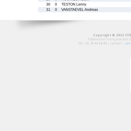
30
0
TESTON Lenny
31
0
VANSTAEVEL Andreas
Copyright © 2015 FFE
Fédération Française des 
tél :
01 39 44 65 80
| contact :
con