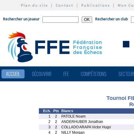
Plan du site
|
Contact
|
Publications
|
Mon C
Rechercher un joueur
Rechercher un club
ACCUEIL
DÉCOUVRIR
FFE
COMPÉTITIONS
SECTEU
Tournoi FI
R
Ech.
Pts
Blancs
1
2
PATOLE Noam
2
2
ANDERHUBER Jonathan
3
2
COLLADO ARAPA Victor Hugo
4
2
NILLY Morgan