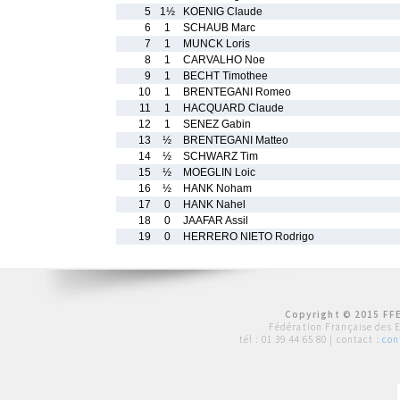
5
1½
KOENIG Claude
6
1
SCHAUB Marc
7
1
MUNCK Loris
8
1
CARVALHO Noe
9
1
BECHT Timothee
10
1
BRENTEGANI Romeo
11
1
HACQUARD Claude
12
1
SENEZ Gabin
13
½
BRENTEGANI Matteo
14
½
SCHWARZ Tim
15
½
MOEGLIN Loic
16
½
HANK Noham
17
0
HANK Nahel
18
0
JAAFAR Assil
19
0
HERRERO NIETO Rodrigo
Copyright © 2015 FFE
Fédération Française des 
tél :
01 39 44 65 80
| contact :
con