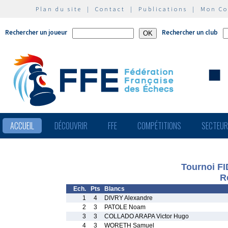
Plan du site
|
Contact
|
Publications
|
Mon C
Rechercher un joueur
Rechercher un club
ACCUEIL
DÉCOUVRIR
FFE
COMPÉTITIONS
SECTEU
Tournoi FI
R
Ech.
Pts
Blancs
1
4
DIVRY Alexandre
2
3
PATOLE Noam
3
3
COLLADO ARAPA Victor Hugo
4
3
WORETH Samuel