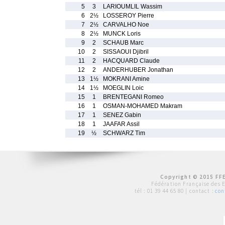
5
3
LARIOUMLIL Wassim
6
2½
LOSSEROY Pierre
7
2½
CARVALHO Noe
8
2½
MUNCK Loris
9
2
SCHAUB Marc
10
2
SISSAOUI Djibril
11
2
HACQUARD Claude
12
2
ANDERHUBER Jonathan
13
1½
MOKRANI Amine
14
1½
MOEGLIN Loic
15
1
BRENTEGANI Romeo
16
1
OSMAN-MOHAMED Makram
17
1
SENEZ Gabin
18
1
JAAFAR Assil
19
½
SCHWARZ Tim
Copyright © 2015 FFE
Fédération Française des 
tél :
01 39 44 65 80
| contact :
con