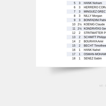
5
3
HANK Noham
6
3
HERRERO CORAD
7
3
MINGUEZ GRECI
8
3
NILLY Morgan
9
3
BONFADINI Patri
10
2½
KOENIG Claude
11
2½
KONDRATAS Ged
12
2
STRITMATTER Pi
13
2
SCHMITT Philip
14
2
BOURAYA Amir
15
2
BECHT Timothe
16
1
HANK Nahel
17
1
OSMAN-MOHAM
18
1
SENEZ Gabin
tél :