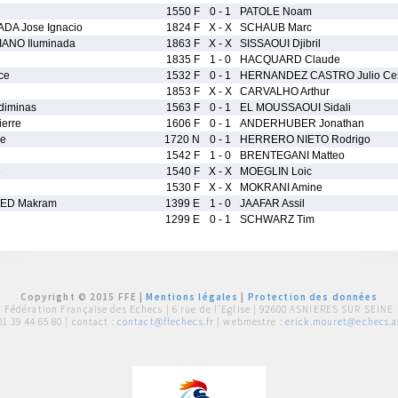
1550 F
0 - 1
PATOLE Noam
A Jose Ignacio
1824 F
X - X
SCHAUB Marc
ANO Iluminada
1863 F
X - X
SISSAOUI Djibril
1835 F
1 - 0
HACQUARD Claude
ce
1532 F
0 - 1
HERNANDEZ CASTRO Julio Ce
1853 F
X - X
CARVALHO Arthur
iminas
1563 F
0 - 1
EL MOUSSAOUI Sidali
erre
1606 F
0 - 1
ANDERHUBER Jonathan
pe
1720 N
0 - 1
HERRERO NIETO Rodrigo
1542 F
1 - 0
BRENTEGANI Matteo
e
1540 F
X - X
MOEGLIN Loic
1530 F
X - X
MOKRANI Amine
ED Makram
1399 E
1 - 0
JAAFAR Assil
1299 E
0 - 1
SCHWARZ Tim
Copyright © 2015 FFE |
Mentions légales
|
Protection des données
Fédération Française des Echecs |
6 rue de l'Eglise | 92600 ASNIERES SUR SEINE
01 39 44 65 80
| contact :
contact@ffechecs.fr
| webmestre :
erick.mouret@echecs.as