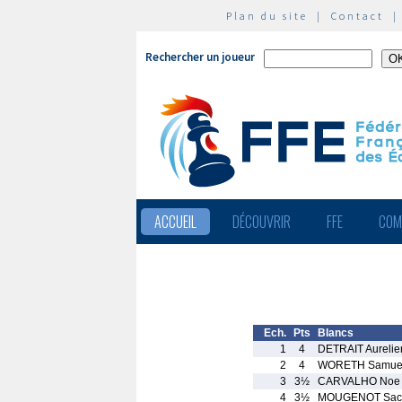
Plan du site
|
Contact
Rechercher un joueur
ACCUEIL
DÉCOUVRIR
FFE
COM
Ech.
Pts
Blancs
1
4
DETRAIT Aurelie
2
4
WORETH Samue
3
3½
CARVALHO Noe
4
3½
MOUGENOT Sac