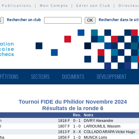
|
Publications
|
Mon Compte
|
Gérer son Club
|
Directeu
Rechercher un club
Rechercher dans le si
PÉTITIONS
SECTEURS
DOCUMENTS
DÉVELOPPEMENT
Tournoi FIDE du Philidor Novembre 2024
Résultats de la ronde 6
Res.
Noirs
n
1818 F
0 - 1
DIVRY Alexandre
l
1807 F
1 - 0
LARIOUMLIL Wassim
1813 F
X - X
COLLADO ARAPA Victor Hugo
ha
1856 F
1 - 0
MUNCK Loris