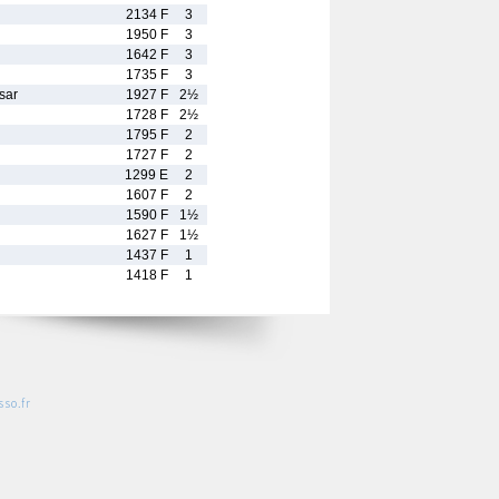
2134 F
3
1950 F
3
1642 F
3
1735 F
3
sar
1927 F
2½
1728 F
2½
1795 F
2
1727 F
2
1299 E
2
1607 F
2
1590 F
1½
1627 F
1½
1437 F
1
1418 F
1
so.fr