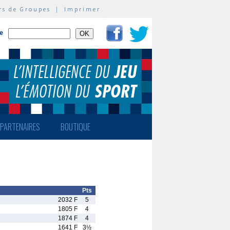
rs de Groupes
|
Imprimer
te
PARTENAIRES
BOUTIQUE
Pts
2032 F
5
1805 F
4
1874 F
4
1641 F
3½