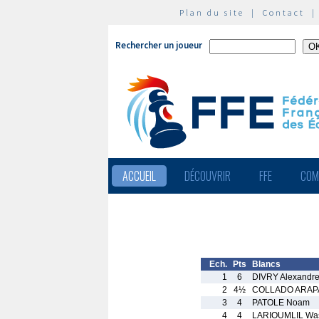
Plan du site
|
Contact
Rechercher un joueur
ACCUEIL
DÉCOUVRIR
FFE
COM
Ech.
Pts
Blancs
1
6
DIVRY Alexandr
2
4½
COLLADO ARAPA 
3
4
PATOLE Noam
4
4
LARIOUMLIL Wa