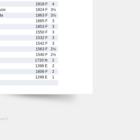
1818 F
4
cio
1824 F
3½
da
1863 F
3½
1665 F
3
1853 F
3
1550 F
3
1532 F
3
1542 F
3
1563 F
2½
1540 F
2½
1720 N
2
1399 E
2
1606 F
2
1299 E
1
so.fr