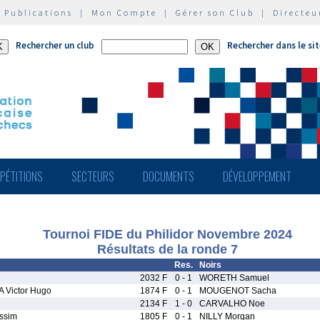
|
Publications
|
Mon Compte
|
Gérer son Club
|
Directeu
Rechercher un club
Rechercher dans le si
PÉTITIONS
SECTEURS
DOCUMENTS
DÉVELOPPEMENT
Tournoi FIDE du Philidor Novembre 2024
Résultats de la ronde 7
Res.
Noirs
e
2032 F
0 - 1
WORETH Samuel
Victor Hugo
1874 F
0 - 1
MOUGENOT Sacha
2134 F
1 - 0
CARVALHO Noe
ssim
1805 F
0 - 1
NILLY Morgan