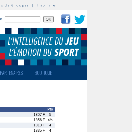
rs de Groupes
|
Imprimer
te
PARTENAIRES
BOUTIQUE
Pts
1807 F
5
1856 F
4½
1813 F
4
1835 F
4