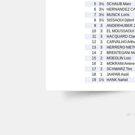
5
3½
SCHAUB Marc
6
3½
HERNANDEZ CAS
7
3½
MUNCK Loris
8
3½
SISSAOUI Djibril
9
3
ANDERHUBER J
10
3
EL MOUSSAOUI S
11
3
HACQUARD Cla
12
3
CARVALHO Arth
13
3
HERRERO NIETO
14
2
BRENTEGANI Ma
15
2
MOEGLIN Loic
16
2
MOKRANI Amine
17
2
SCHWARZ Tim
18
1
JAAFAR Assil
19
1½
HANK Nahel
tél :