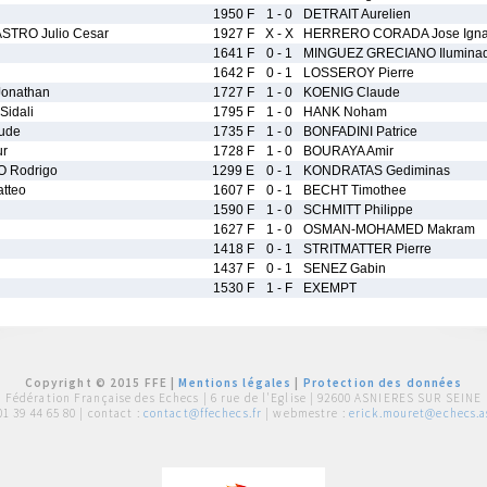
1950 F
1 - 0
DETRAIT Aurelien
TRO Julio Cesar
1927 F
X - X
HERRERO CORADA Jose Igna
1641 F
0 - 1
MINGUEZ GRECIANO Ilumina
1642 F
0 - 1
LOSSEROY Pierre
onathan
1727 F
1 - 0
KOENIG Claude
idali
1795 F
1 - 0
HANK Noham
ude
1735 F
1 - 0
BONFADINI Patrice
ur
1728 F
1 - 0
BOURAYA Amir
 Rodrigo
1299 E
0 - 1
KONDRATAS Gediminas
tteo
1607 F
0 - 1
BECHT Timothee
1590 F
1 - 0
SCHMITT Philippe
1627 F
1 - 0
OSMAN-MOHAMED Makram
1418 F
0 - 1
STRITMATTER Pierre
1437 F
0 - 1
SENEZ Gabin
1530 F
1 - F
EXEMPT
Copyright © 2015 FFE |
Mentions légales
|
Protection des données
Fédération Française des Echecs |
6 rue de l'Eglise | 92600 ASNIERES SUR SEINE
01 39 44 65 80
| contact :
contact@ffechecs.fr
| webmestre :
erick.mouret@echecs.as