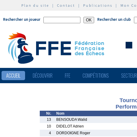
Plan du site
|
Contact
|
Publications
|
Mon C
Rechercher un joueur
Rechercher un club
ACCUEIL
DÉCOUVRIR
FFE
COMPÉTITIONS
SECTEU
Tourno
Perform
Nr.
Nom
13
BENSOUDA Walid
10
DIDELOT Adrien
4
DORDOIGNE Roger