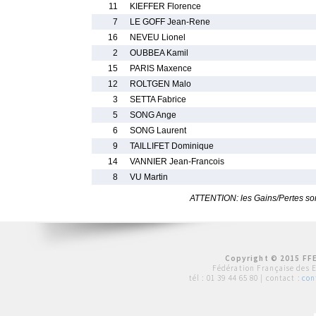
11
KIEFFER Florence
7
LE GOFF Jean-Rene
16
NEVEU Lionel
2
OUBBEA Kamil
15
PARIS Maxence
12
ROLTGEN Malo
3
SETTA Fabrice
5
SONG Ange
6
SONG Laurent
9
TAILLIFET Dominique
14
VANNIER Jean-Francois
8
VU Martin
ATTENTION: les Gains/Pertes sont
Copyright © 2015 FFE
Fédération Française des 
tél :
01 39 44 65 80
| contact :
con