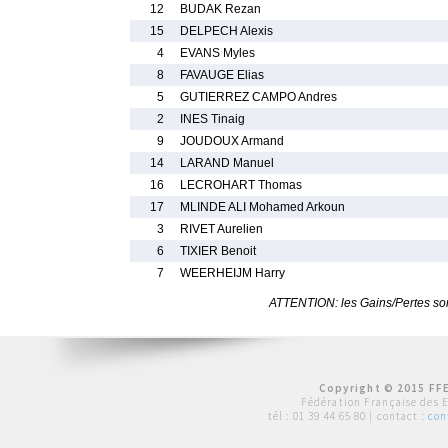
12
BUDAK Rezan
15
DELPECH Alexis
4
EVANS Myles
8
FAVAUGE Elias
5
GUTIERREZ CAMPO Andres
2
INES Tinaig
9
JOUDOUX Armand
14
LARAND Manuel
16
LECROHART Thomas
17
MLINDE ALI Mohamed Arkoun
3
RIVET Aurelien
6
TIXIER Benoit
7
WEERHEIJM Harry
ATTENTION: les Gains/Pertes sont
Copyright © 2015 FFE
Fédération Française des 
tél :
01 39 44 65 80
| contact :
con