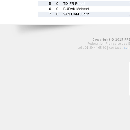
5
0
TIXIER Benoit
6
0
BUDAK Mehmet
7
0
VAN DAM Judith
Copyright © 2015 FFE
Fédération Française des 
tél :
01 39 44 65 80
| contact :
con