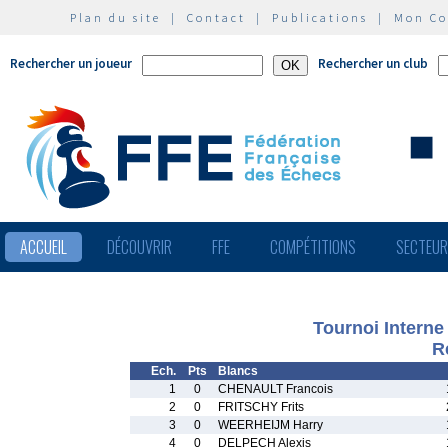
Plan du site
|
Contact
|
Publications
|
Mon C
Rechercher un joueur
Rechercher un club
ACCUEIL
DÉCOUVRIR
FFE
COMPÉTITIONS
SECTEU
Tournoi Intern
R
Ech.
Pts
Blancs
1
0
CHENAULT Francois
2
0
FRITSCHY Frits
3
0
WEERHEIJM Harry
4
0
DELPECH Alexis