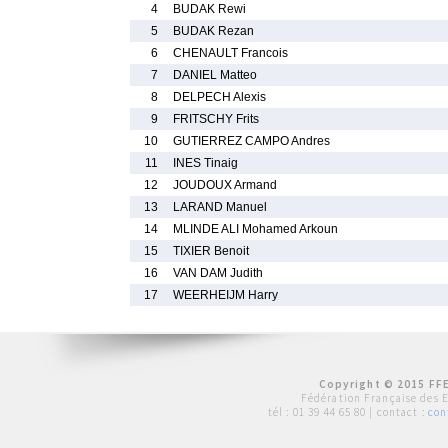
4
BUDAK Rewi
5
BUDAK Rezan
6
CHENAULT Francois
7
DANIEL Matteo
8
DELPECH Alexis
9
FRITSCHY Frits
10
GUTIERREZ CAMPO Andres
11
INES Tinaig
12
JOUDOUX Armand
13
LARAND Manuel
14
MLINDE ALI Mohamed Arkoun
15
TIXIER Benoit
16
VAN DAM Judith
17
WEERHEIJM Harry
Copyright © 2015 FFE
Fédération Française des 
tél :
01 39 44 65 80
| contact :
con