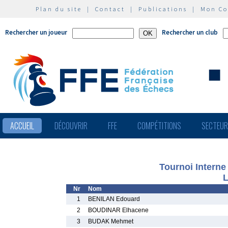
Plan du site
|
Contact
|
Publications
|
Mon C
Rechercher un joueur
Rechercher un club
ACCUEIL
DÉCOUVRIR
FFE
COMPÉTITIONS
SECTEU
Tournoi Intern
L
Nr
Nom
1
BENILAN Edouard
2
BOUDINAR Elhacene
3
BUDAK Mehmet