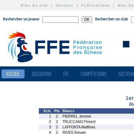
Plan du site
|
Contact
|
Publications
|
Mon C
Rechercher un joueur
Rechercher un club
ACCUEIL
DÉCOUVRIR
FFE
COMPÉTITIONS
SECTEU
1er
R
Ech.
Pts
Blancs
1
2
PIERREL Jerome
2
2
TRUCCANO Florent
3
2
LAFFONTA Matthias
4
2
RIVES Sylvain