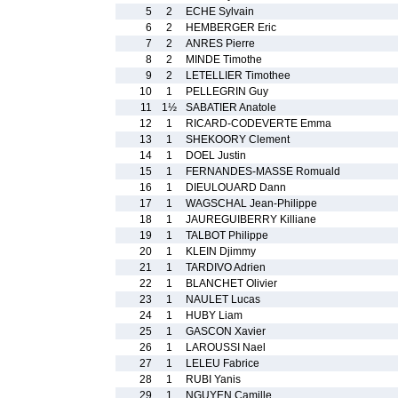
5
2
ECHE Sylvain
6
2
HEMBERGER Eric
7
2
ANRES Pierre
8
2
MINDE Timothe
9
2
LETELLIER Timothee
10
1
PELLEGRIN Guy
11
1½
SABATIER Anatole
12
1
RICARD-CODEVERTE Emma
13
1
SHEKOORY Clement
14
1
DOEL Justin
15
1
FERNANDES-MASSE Romuald
16
1
DIEULOUARD Dann
17
1
WAGSCHAL Jean-Philippe
18
1
JAUREGUIBERRY Killiane
19
1
TALBOT Philippe
20
1
KLEIN Djimmy
21
1
TARDIVO Adrien
22
1
BLANCHET Olivier
23
1
NAULET Lucas
24
1
HUBY Liam
25
1
GASCON Xavier
26
1
LAROUSSI Nael
27
1
LELEU Fabrice
28
1
RUBI Yanis
29
1
NGUYEN Camille