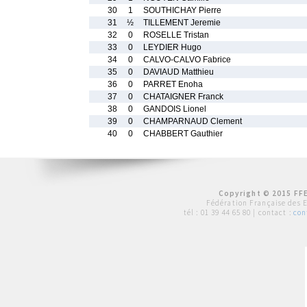
30
1
SOUTHICHAY Pierre
31
½
TILLEMENT Jeremie
32
0
ROSELLE Tristan
33
0
LEYDIER Hugo
34
0
CALVO-CALVO Fabrice
35
0
DAVIAUD Matthieu
36
0
PARRET Enoha
37
0
CHATAIGNER Franck
38
0
GANDOIS Lionel
39
0
CHAMPARNAUD Clement
40
0
CHABBERT Gauthier
Copyright © 2015 FFE
Fédération Française des 
tél :
01 39 44 65 80
| contact :
con