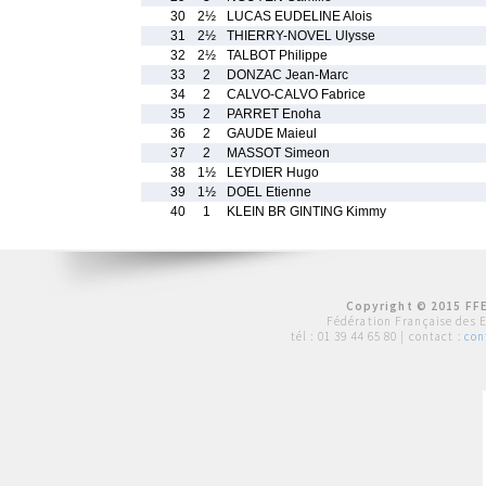
30
2½
LUCAS EUDELINE Alois
31
2½
THIERRY-NOVEL Ulysse
32
2½
TALBOT Philippe
33
2
DONZAC Jean-Marc
34
2
CALVO-CALVO Fabrice
35
2
PARRET Enoha
36
2
GAUDE Maieul
37
2
MASSOT Simeon
38
1½
LEYDIER Hugo
39
1½
DOEL Etienne
40
1
KLEIN BR GINTING Kimmy
Copyright © 2015 FFE
Fédération Française des 
tél :
01 39 44 65 80
| contact :
con