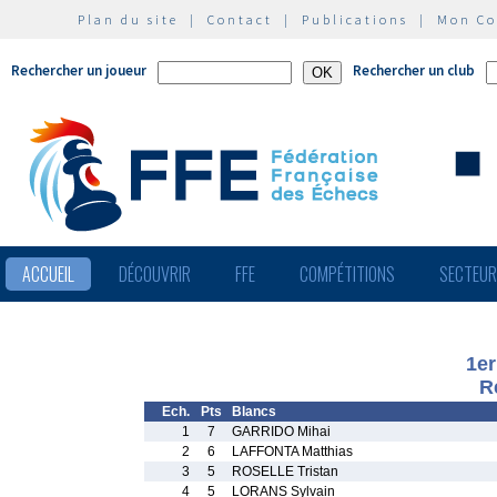
Plan du site
|
Contact
|
Publications
|
Mon C
Rechercher un joueur
Rechercher un club
ACCUEIL
DÉCOUVRIR
FFE
COMPÉTITIONS
SECTEU
1er
R
Ech.
Pts
Blancs
1
7
GARRIDO Mihai
2
6
LAFFONTA Matthias
3
5
ROSELLE Tristan
4
5
LORANS Sylvain