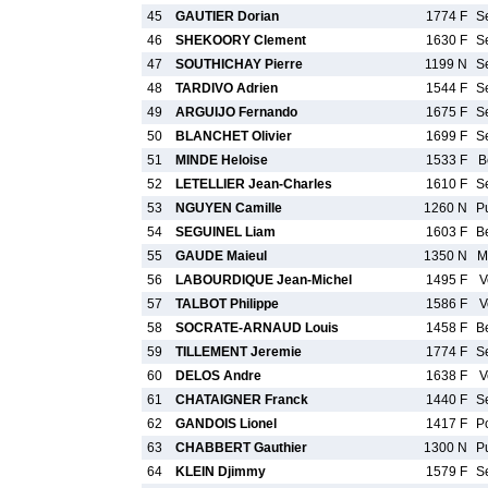
45
GAUTIER Dorian
1774 F
S
46
SHEKOORY Clement
1630 F
S
47
SOUTHICHAY Pierre
1199 N
S
48
TARDIVO Adrien
1544 F
S
49
ARGUIJO Fernando
1675 F
S
50
BLANCHET Olivier
1699 F
S
51
MINDE Heloise
1533 F
B
52
LETELLIER Jean-Charles
1610 F
S
53
NGUYEN Camille
1260 N
P
54
SEGUINEL Liam
1603 F
B
55
GAUDE Maieul
1350 N
M
56
LABOURDIQUE Jean-Michel
1495 F
V
57
TALBOT Philippe
1586 F
V
58
SOCRATE-ARNAUD Louis
1458 F
B
59
TILLEMENT Jeremie
1774 F
S
60
DELOS Andre
1638 F
V
61
CHATAIGNER Franck
1440 F
S
62
GANDOIS Lionel
1417 F
P
63
CHABBERT Gauthier
1300 N
P
64
KLEIN Djimmy
1579 F
S