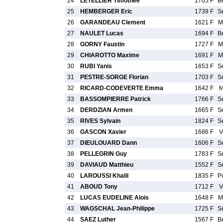
24
LETELLIER Timothee
1705 F
B
25
HEMBERGER Eric
1739 F
S
26
GARANDEAU Clement
1621 F
M
27
NAULET Lucas
1694 F
B
28
GORNY Faustin
1727 F
M
29
CHIAROTTO Maxime
1691 F
M
30
RUBI Yanis
1653 F
S
31
PESTRE-SORGE Florian
1703 F
S
32
RICARD-CODEVERTE Emma
1642 F
M
33
BASSOMPIERRE Patrick
1766 F
S
34
DERDZIAN Armen
1665 F
S
35
RIVES Sylvain
1824 F
S
36
GASCON Xavier
1686 F
V
37
DIEULOUARD Dann
1606 F
S
38
PELLEGRIN Guy
1783 F
S
39
DAVIAUD Matthieu
1552 F
S
40
LAROUSSI Khalil
1835 F
P
41
ABOUD Tony
1712 F
V
42
LUCAS EUDELINE Alois
1648 F
M
43
WAGSCHAL Jean-Philippe
1725 F
S
44
SAEZ Luther
1567 F
B