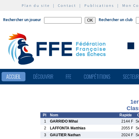
Plan du site
|
Contact
|
Publications
|
Mon C
Rechercher un joueur
Rechercher un club
ACCUEIL
DÉCOUVRIR
FFE
COMPÉTITIONS
SECTEU
1er
Clas
Pl
Nom
Rapide
C
1
GARRIDO Mihai
2144 F
S
2
LAFFONTA Matthias
2055 F
S
3
GAUTIER Nathan
2024 F
S