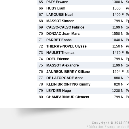
65
PATY Erwann
1300 N
S
66
HUBY Liam
1500 F
P
67
LAROUSSI Nael
1409 F
P
68
MASSOT Simeon
799 N
P
69
CALVO-CALVO Fabrice
1199 N
S
70
DONZAC Jean-Marc
1550 N
S
71
PARRET Enoha
1040 N
P
72
THIERRY-NOVEL Ulysse
1150 N
P
73
NAULET Thomas
1479 F
B
74
DOEL Etienne
799 N
P
75
MASSOT Alexandre
1199 N
S
76
JAUREGUIBERRY Killiane
1594 F
S
77
DE LAFORCADE Anna
880 N
P
78
KLEIN BR GINTING Kimmy
820 N
P
79
LEYDIER Hugo
1230 N
P
80
CHAMPARNAUD Clement
799 N
P
Copyright © 2015 FFE
Fédération Française des 