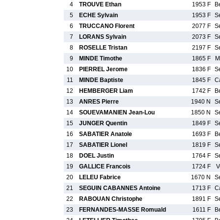
4
TROUVE Ethan
1953 F
B
5
ECHE Sylvain
1953 F
S
6
TRUCCANO Florent
2077 F
S
7
LORANS Sylvain
2073 F
S
8
ROSELLE Tristan
2197 F
S
9
MINDE Timothe
1865 F
M
10
PIERREL Jerome
1836 F
S
11
MINDE Baptiste
1845 F
C
12
HEMBERGER Liam
1742 F
B
13
ANRES Pierre
1940 N
S
14
SOUEVAMANIEN Jean-Lou
1850 N
S
15
JUNGER Quentin
1849 F
S
16
SABATIER Anatole
1693 F
B
17
SABATIER Lionel
1819 F
S
18
DOEL Justin
1764 F
S
19
GALLICE Francois
1724 F
V
20
LELEU Fabrice
1670 N
S
21
SEGUIN CABANNES Antoine
1713 F
C
22
RABOUAN Christophe
1891 F
S
23
FERNANDES-MASSE Romuald
1611 F
B