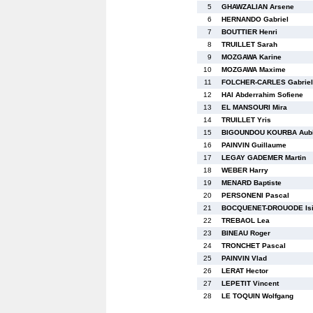
5
GHAWZALIAN Arsene
6
HERNANDO Gabriel
7
BOUTTIER Henri
8
TRUILLET Sarah
9
MOZGAWA Karine
10
MOZGAWA Maxime
11
FOLCHER-CARLES Gabriel
12
HAI Abderrahim Sofiene
13
EL MANSOURI Mira
14
TRUILLET Yris
15
BIGOUNDOU KOURBA Aub
16
PAINVIN Guillaume
17
LEGAY GADEMER Martin
18
WEBER Harry
19
MENARD Baptiste
20
PERSONENI Pascal
21
BOCQUENET-DROUODE Is
22
TREBAOL Lea
23
BINEAU Roger
24
TRONCHET Pascal
25
PAINVIN Vlad
26
LERAT Hector
27
LEPETIT Vincent
28
LE TOQUIN Wolfgang