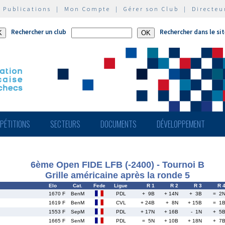
|
Publications
|
Mon Compte
|
Gérer son Club
|
Directeu
Rechercher un club
Rechercher dans le si
PÉTITIONS
SECTEURS
DOCUMENTS
DÉVELOPPEMENT
6ème Open FIDE LFB (-2400) - Tournoi B
Grille américaine après la ronde 5
Elo
Cat.
Fede
Ligue
R 1
R 2
R 3
R 
1670 F
BenM
PDL
+ 9B
+ 14N
+ 3B
= 2
1619 F
BenM
CVL
+ 24B
+ 8N
+ 15B
= 1
1553 F
SepM
PDL
+ 17N
+ 16B
- 1N
+ 5
1665 F
SenM
PDL
= 5N
+ 10B
+ 18N
+ 7