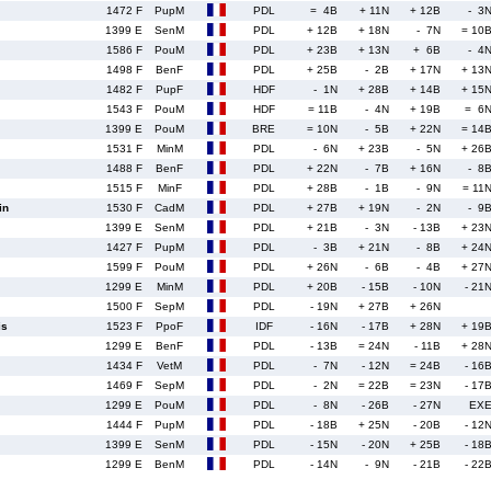
1472 F
PupM
PDL
= 4B
+ 11N
+ 12B
- 3
1399 E
SenM
PDL
+ 12B
+ 18N
- 7N
= 10
1586 F
PouM
PDL
+ 23B
+ 13N
+ 6B
- 4
1498 F
BenF
PDL
+ 25B
- 2B
+ 17N
+ 13
1482 F
PupF
HDF
- 1N
+ 28B
+ 14B
+ 15
1543 F
PouM
HDF
= 11B
- 4N
+ 19B
= 6
1399 E
PouM
BRE
= 10N
- 5B
+ 22N
= 14
1531 F
MinM
PDL
- 6N
+ 23B
- 5N
+ 26
1488 F
BenF
PDL
+ 22N
- 7B
+ 16N
- 8
1515 F
MinF
PDL
+ 28B
- 1B
- 9N
= 11
in
1530 F
CadM
PDL
+ 27B
+ 19N
- 2N
- 9
1399 E
SenM
PDL
+ 21B
- 3N
- 13B
+ 23
1427 F
PupM
PDL
- 3B
+ 21N
- 8B
+ 24
1599 F
PouM
PDL
+ 26N
- 6B
- 4B
+ 27
1299 E
MinM
PDL
+ 20B
- 15B
- 10N
- 21
1500 F
SepM
PDL
- 19N
+ 27B
+ 26N
is
1523 F
PpoF
IDF
- 16N
- 17B
+ 28N
+ 19
1299 E
BenF
PDL
- 13B
= 24N
- 11B
+ 28
1434 F
VetM
PDL
- 7N
- 12N
= 24B
- 16
1469 F
SepM
PDL
- 2N
= 22B
= 23N
- 17
1299 E
PouM
PDL
- 8N
- 26B
- 27N
EX
1444 F
PupM
PDL
- 18B
+ 25N
- 20B
- 12
1399 E
SenM
PDL
- 15N
- 20N
+ 25B
- 18
1299 E
BenM
PDL
- 14N
- 9N
- 21B
- 22