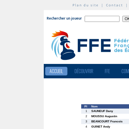
Plan du site
|
Contact
Rechercher un joueur
ACCUEIL
DÉCOUVRIR
FFE
COM
Pl
Nom
1
SAUNEUF Dany
2
MOUSSU Augustin
3
BEANCOURT Francois
4
GUINET Andy