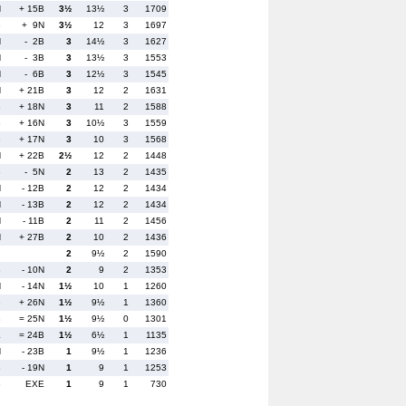
N
+ 15B
3½
13½
3
1709
B
+ 9N
3½
12
3
1697
N
- 2B
3
14½
3
1627
N
- 3B
3
13½
3
1553
N
- 6B
3
12½
3
1545
N
+ 21B
3
12
2
1631
B
+ 18N
3
11
2
1588
B
+ 16N
3
10½
3
1559
B
+ 17N
3
10
3
1568
N
+ 22B
2½
12
2
1448
B
- 5N
2
13
2
1435
N
- 12B
2
12
2
1434
N
- 13B
2
12
2
1434
N
- 11B
2
11
2
1456
N
+ 27B
2
10
2
1436
2
9½
2
1590
B
- 10N
2
9
2
1353
N
- 14N
1½
10
1
1260
B
+ 26N
1½
9½
1
1360
B
= 25N
1½
9½
0
1301
E
= 24B
1½
6½
1
1135
N
- 23B
1
9½
1
1236
B
- 19N
1
9
1
1253
B
EXE
1
9
1
730