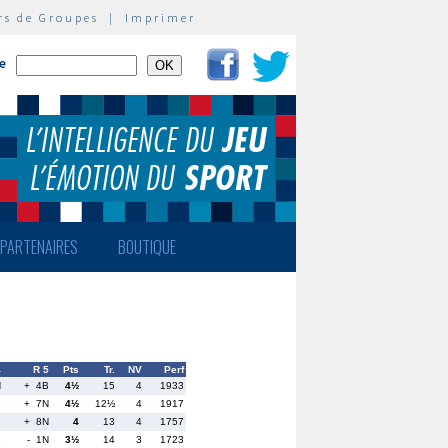
rs de Groupes
|
Imprimer
te
PARTENAIRES
BOUTIQUE
4
R 5
Pts
Tr.
NV
Perf
N
+ 4B
4½
15
4
1933
B
+ 7N
4½
12½
4
1917
B
+ 8N
4
13
4
1757
B
- 1N
3½
14
3
1723