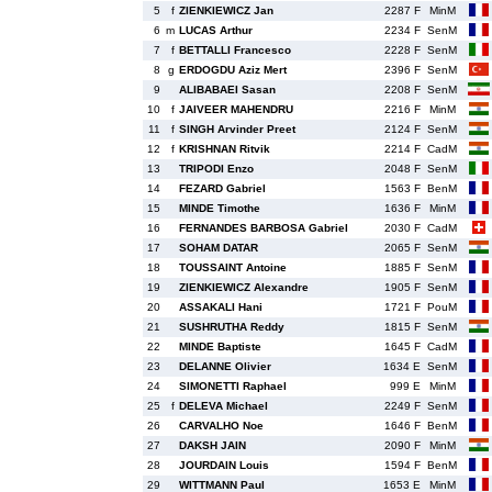
5
f
ZIENKIEWICZ Jan
2287 F
MinM
6
m
LUCAS Arthur
2234 F
SenM
7
f
BETTALLI Francesco
2228 F
SenM
8
g
ERDOGDU Aziz Mert
2396 F
SenM
9
ALIBABAEI Sasan
2208 F
SenM
10
f
JAIVEER MAHENDRU
2216 F
MinM
11
f
SINGH Arvinder Preet
2124 F
SenM
12
f
KRISHNAN Ritvik
2214 F
CadM
13
TRIPODI Enzo
2048 F
SenM
14
FEZARD Gabriel
1563 F
BenM
15
MINDE Timothe
1636 F
MinM
16
FERNANDES BARBOSA Gabriel
2030 F
CadM
17
SOHAM DATAR
2065 F
SenM
18
TOUSSAINT Antoine
1885 F
SenM
19
ZIENKIEWICZ Alexandre
1905 F
SenM
20
ASSAKALI Hani
1721 F
PouM
21
SUSHRUTHA Reddy
1815 F
SenM
22
MINDE Baptiste
1645 F
CadM
23
DELANNE Olivier
1634 E
SenM
24
SIMONETTI Raphael
999 E
MinM
25
f
DELEVA Michael
2249 F
SenM
26
CARVALHO Noe
1646 F
BenM
27
DAKSH JAIN
2090 F
MinM
28
JOURDAIN Louis
1594 F
BenM
29
WITTMANN Paul
1653 E
MinM