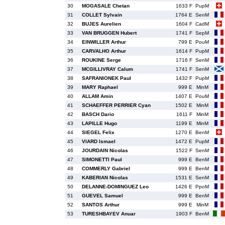
30
MOGASALE Chetan
1633 F
PupM
31
COLLET Sylvain
1764 E
SenM
32
BUJES Aurelien
1604 F
CadM
33
VAN BRUGGEN Hubert
1741 F
SepM
34
EINWILLER Arthur
799 E
PouM
35
CARVALHO Arthur
1614 F
PupM
36
ROUKINE Serge
1716 F
SenM
37
MCGILLIVRAY Calum
1741 F
SenM
38
SAFRANIONEK Paul
1432 F
PupM
39
MARY Raphael
999 E
MinM
40
ALLAM Amin
1407 E
PouM
41
SCHAEFFER PERRIER Cyan
1502 E
MinM
42
BASCH Dario
1611 F
MinM
43
LAPILLE Hugo
1199 E
MinM
44
SIEGEL Felix
1270 E
BenM
45
VIARD Ismael
1472 E
PupM
46
JOURDAIN Nicolas
1522 F
SenM
47
SIMONETTI Paul
999 E
BenM
48
COMMERLY Gabriel
999 E
BenM
49
KABERIAN Nicolas
1531 E
SenM
50
DELANNE-DOMINGUEZ Leo
1426 E
PpoM
51
GUEVEL Samuel
999 E
BenM
52
SANTOS Arthur
999 E
MinM
53
TURESHBAYEV Anuar
1903 F
BenM