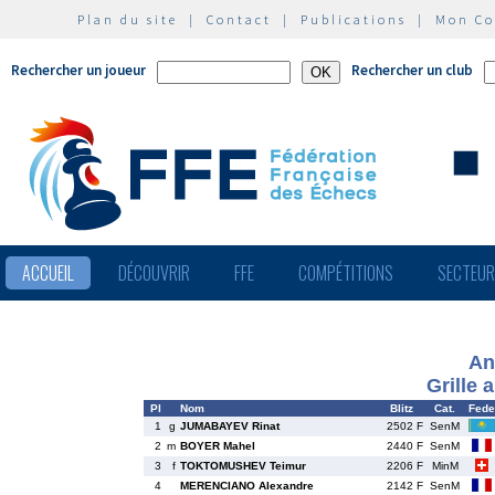
Plan du site
|
Contact
|
Publications
|
Mon C
Rechercher un joueur
Rechercher un club
ACCUEIL
DÉCOUVRIR
FFE
COMPÉTITIONS
SECTEU
An
Grille 
Pl
Nom
Blitz
Cat.
Fede
1
g
JUMABAYEV Rinat
2502 F
SenM
2
m
BOYER Mahel
2440 F
SenM
3
f
TOKTOMUSHEV Teimur
2206 F
MinM
4
MERENCIANO Alexandre
2142 F
SenM