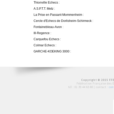
Thionville Echecs :
A.S.P.T.T. Metz :
La Prise en Passant-Mommenheim :
Cercle d'Echecs de Dorlisheim-Schirmeck :
Fontainebleau-Avon :
Ill-Regence :
Carquefou Echecs :
Colmar Echecs :
GARCHE-KOEKING 3000 :
Copyright © 2015 FFE
Fédération Française des 
tél :
01 39 44 65 80
| contact :
con