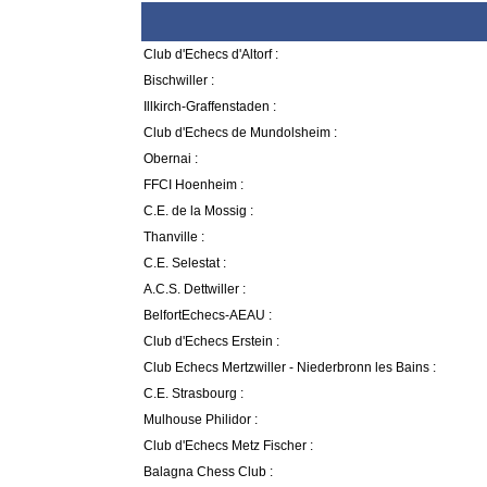
Club d'Echecs d'Altorf :
Bischwiller :
Illkirch-Graffenstaden :
Club d'Echecs de Mundolsheim :
Obernai :
FFCI Hoenheim :
C.E. de la Mossig :
Thanville :
C.E. Selestat :
A.C.S. Dettwiller :
BelfortEchecs-AEAU :
Club d'Echecs Erstein :
Club Echecs Mertzwiller - Niederbronn les Bains :
C.E. Strasbourg :
Mulhouse Philidor :
Club d'Echecs Metz Fischer :
Balagna Chess Club :