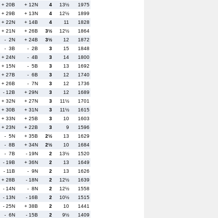
+ 20B
+ 12N
4
13½
1975
+ 29B
+ 13N
4
12½
1899
+ 22N
+ 14B
4
11
1828
+ 21N
+ 26B
3½
12½
1864
- 2N
+ 24B
3½
12
1872
- 3B
- 2B
3
15
1848
+ 24N
- 4B
3
14
1800
+ 15N
- 5B
3
13
1692
+ 27B
- 6B
3
12
1740
+ 26B
- 7N
3
12
1736
- 12B
+ 29N
3
12
1689
+ 32N
+ 27N
3
11½
1701
+ 30B
+ 31N
3
11½
1615
+ 33N
+ 25B
3
10
1603
+ 23N
+ 22B
3
9
1596
- 5N
+ 35B
2½
13
1629
- 8B
+ 34N
2½
10
1684
- 7B
- 19N
2
13½
1520
- 19B
+ 36N
2
13
1649
- 11B
- 9N
2
13
1626
+ 28B
- 18N
2
12½
1639
- 14N
- 8N
2
12½
1558
- 13N
- 16B
2
10½
1515
- 25N
+ 38B
2
10
1441
- 6N
- 15B
2
9½
1409