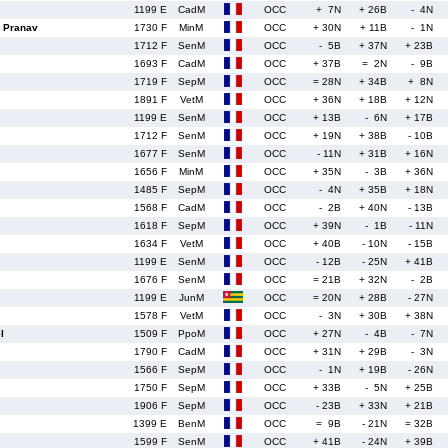
1199 E
CadM
OCC
+ 7N
+ 26B
- 4N
 Pranav
1730 F
MinM
OCC
+ 30N
+ 11B
- 1N
1712 F
SenM
OCC
- 5B
+ 37N
+ 23B
1693 F
CadM
OCC
+ 37B
= 2N
- 9B
1719 F
SepM
OCC
= 28N
+ 34B
+ 8N
1891 F
VetM
OCC
+ 36N
+ 18B
+ 12N
1199 E
SenM
OCC
+ 13B
- 6N
+ 17B
1712 F
SenM
OCC
+ 19N
+ 38B
- 10B
1677 F
SenM
OCC
- 11N
+ 31B
+ 16N
1656 F
MinM
OCC
+ 35N
- 3B
+ 36N
1485 F
SepM
OCC
- 4N
+ 35B
+ 18N
1568 F
CadM
OCC
- 2B
+ 40N
- 13B
1618 F
SepM
OCC
+ 39N
- 1B
- 11N
1634 F
VetM
OCC
+ 40B
- 10N
- 15B
1199 E
SenM
OCC
- 12B
- 25N
+ 41B
1676 F
SenM
OCC
= 21B
+ 32N
- 2B
1199 E
JunM
OCC
= 20N
+ 28B
- 27N
1578 F
VetM
OCC
- 3N
+ 30B
+ 38N
l
1509 F
PpoM
OCC
+ 27N
- 4B
- 7N
1790 F
CadM
OCC
+ 31N
+ 29B
- 3N
1566 F
SepM
OCC
- 1N
+ 19B
- 26N
1750 F
SepM
OCC
+ 33B
- 5N
+ 25B
1906 F
SepM
OCC
- 23B
+ 33N
+ 21B
1399 E
BenM
OCC
= 9B
- 21N
= 32B
1599 F
SenM
OCC
+ 41B
- 24N
+ 39B