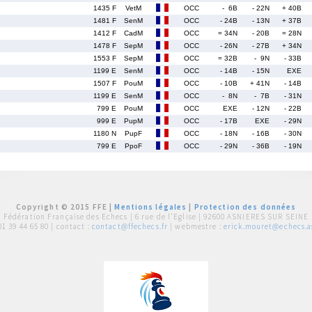
1435 F
VetM
OCC
- 6B
- 22N
+ 40B
1481 F
SenM
OCC
- 24B
- 13N
+ 37B
1412 F
CadM
OCC
= 34N
- 20B
= 28N
1478 F
SepM
OCC
- 26N
- 27B
+ 34N
1553 F
SepM
OCC
= 32B
- 9N
- 33B
1199 E
SenM
OCC
- 14B
- 15N
EXE
1507 F
PouM
OCC
- 10B
+ 41N
- 14B
1199 E
SenM
OCC
- 8N
- 7B
- 31N
799 E
PouM
OCC
EXE
- 12N
- 22B
999 E
PupM
OCC
- 17B
EXE
- 29N
1180 N
PupF
OCC
- 18N
- 16B
- 30N
799 E
PpoF
OCC
- 29N
- 36B
- 19N
Copyright © 2015 FFE |
Mentions légales
|
Protection des données
Fédération Française des Echecs |
6 rue de l'Eglise | 92600 ASNIERES SUR SEINE
01 39 44 65 80
| contact :
contact@ffechecs.fr
| webmestre :
erick.mouret@echecs.as