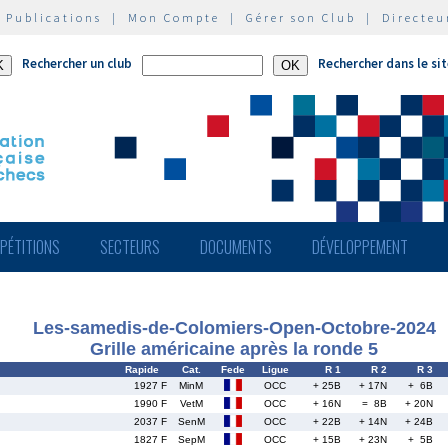
|
Publications
|
Mon Compte
|
Gérer son Club
|
Directeu
Rechercher un club
Rechercher dans le si
PÉTITIONS
SECTEURS
DOCUMENTS
DÉVELOPPEMENT
Les-samedis-de-Colomiers-Open-Octobre-2024
Grille américaine après la ronde 5
Rapide
Cat.
Fede
Ligue
R 1
R 2
R 3
1927 F
MinM
OCC
+ 25B
+ 17N
+ 6B
1990 F
VetM
OCC
+ 16N
= 8B
+ 20N
2037 F
SenM
OCC
+ 22B
+ 14N
+ 24B
1827 F
SepM
OCC
+ 15B
+ 23N
+ 5B