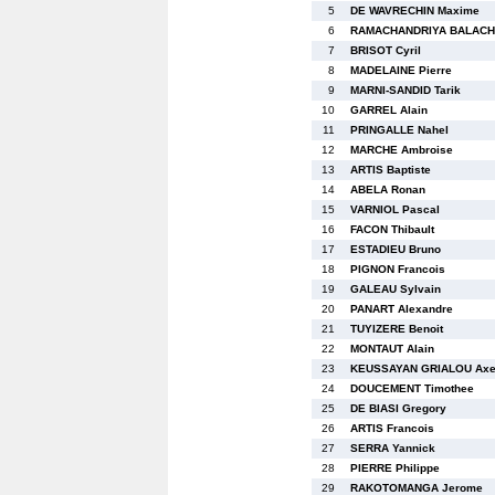
5
DE WAVRECHIN Maxime
6
RAMACHANDRIYA BALACH
7
BRISOT Cyril
8
MADELAINE Pierre
9
MARNI-SANDID Tarik
10
GARREL Alain
11
PRINGALLE Nahel
12
MARCHE Ambroise
13
ARTIS Baptiste
14
ABELA Ronan
15
VARNIOL Pascal
16
FACON Thibault
17
ESTADIEU Bruno
18
PIGNON Francois
19
GALEAU Sylvain
20
PANART Alexandre
21
TUYIZERE Benoit
22
MONTAUT Alain
23
KEUSSAYAN GRIALOU Axe
24
DOUCEMENT Timothee
25
DE BIASI Gregory
26
ARTIS Francois
27
SERRA Yannick
28
PIERRE Philippe
29
RAKOTOMANGA Jerome