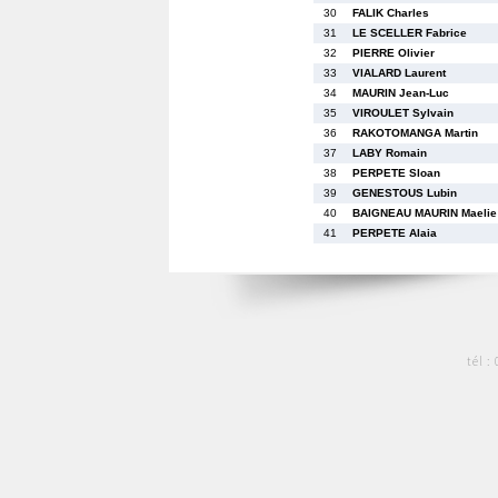
30
FALIK Charles
31
LE SCELLER Fabrice
32
PIERRE Olivier
33
VIALARD Laurent
34
MAURIN Jean-Luc
35
VIROULET Sylvain
36
RAKOTOMANGA Martin
37
LABY Romain
38
PERPETE Sloan
39
GENESTOUS Lubin
40
BAIGNEAU MAURIN Maelie
41
PERPETE Alaia
tél :