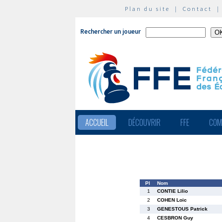
Plan du site
|
Contact
Rechercher un joueur
ACCUEIL
DÉCOUVRIR
FFE
COM
Pl
Nom
1
CONTIE Lilio
2
COHEN Loic
3
GENESTOUS Patrick
4
CESBRON Guy