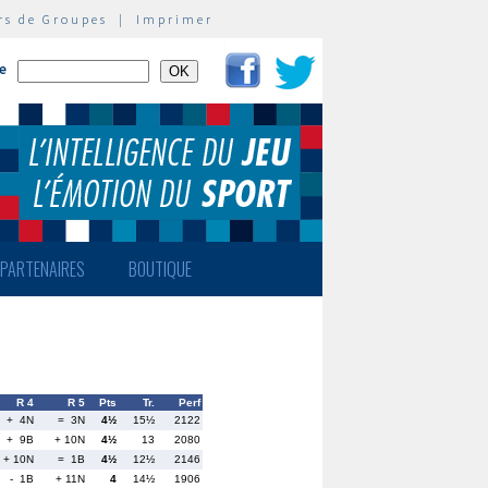
rs de Groupes
|
Imprimer
te
PARTENAIRES
BOUTIQUE
R 4
R 5
Pts
Tr.
Perf
+ 4N
= 3N
4½
15½
2122
+ 9B
+ 10N
4½
13
2080
+ 10N
= 1B
4½
12½
2146
- 1B
+ 11N
4
14½
1906