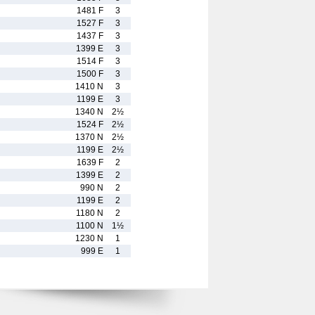
1481 F
3
1527 F
3
1437 F
3
1399 E
3
1514 F
3
1500 F
3
1410 N
3
1199 E
3
1340 N
2½
1524 F
2½
1370 N
2½
1199 E
2½
1639 F
2
1399 E
2
990 N
2
1199 E
2
1180 N
2
1100 N
1½
1230 N
1
999 E
1