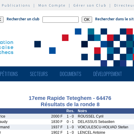
|
Publications
|
Mon Compte
|
Gérer son Club
|
Directeu
Rechercher un club
Rechercher dans le si
PÉTITIONS
SECTEURS
DOCUMENTS
DÉVELOPPEMENT
17eme Rapide Teteghem - 64476
Résultats de la ronde 8
Res.
Noirs
ice
2000 F
1 - 0
ROUSSEL Cyril
audy
1830 F
0 - 1
DELASSUS Sebastien
rmand
1937 F
1 - 0
VOICULESCU-HOLVAD Stefan
r
1902 F
1 - 0
LENCEL Antoine