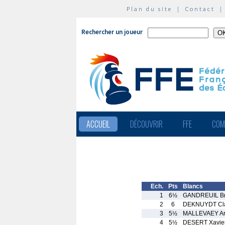
Plan du site
|
Contact
Rechercher un joueur
ACCUEIL
DÉCOUVRIR
FFE
COM
Ech.
Pts
Blancs
1
6½
GANDREUIL Br
2
6
DEKNUYDT Cl
3
5½
MALLEVAEY A
4
5½
DESERT Xavie