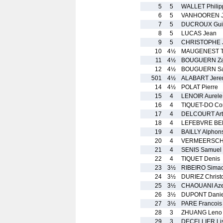
5
5
WALLET Philip
6
5
VANHOOREN J
7
5
DUCROUX Gui
8
5
LUCAS Jean
9
5
CHRISTOPHE J
10
4½
MAUGENEST T
11
4½
BOUGUERN Z
12
4½
BOUGUERN Sa
501
4½
ALABART Jere
14
4½
POLAT Pierre
15
4
LENOIR Aurele
16
4
TIQUET-DO Cor
17
4
DELCOURT Art
18
4
LEFEBVRE BEL
19
4
BAILLY Alphon
20
4
VERMEERSCH 
21
4
SENIS Samuel
22
4
TIQUET Denis
23
3½
RIBEIRO Sima
24
3½
DURIEZ Christ
25
3½
CHAOUANI Aze
26
3½
DUPONT Danie
27
3½
PARE Francois
28
3
ZHUANG Leno
29
3
DECELLIER Li