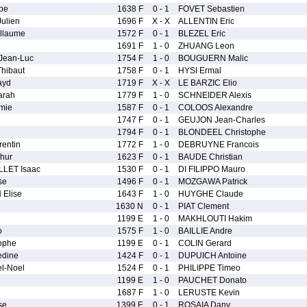
pe
1638 F
0 - 1
FOVET Sebastien
ulien
1696 F
X - X
ALLENTIN Eric
llaume
1572 F
0 - 1
BLEZEL Eric
1691 F
1 - 0
ZHUANG Leon
ean-Luc
1754 F
1 - 0
BOUGUERN Malic
hibaut
1758 F
0 - 1
HYSI Ermal
ayd
1719 F
X - X
LE BARZIC Elio
rah
1779 F
1 - 0
SCHNEIDER Alexis
mie
1587 F
0 - 1
COLOOS Alexandre
1747 F
0 - 1
GEUJON Jean-Charles
1794 F
0 - 1
BLONDEEL Christophe
entin
1772 F
1 - 0
DEBRUYNE Francois
hur
1623 F
0 - 1
BAUDE Christian
LET Isaac
1530 F
0 - 1
DI FILIPPO Mauro
se
1496 F
0 - 1
MOZGAWA Patrick
Elise
1643 F
1 - 0
HUYGHE Claude
1630 N
0 - 1
PIAT Clement
1199 E
1 - 0
MAKHLOUTI Hakim
o
1575 F
1 - 0
BAILLIE Andre
ophe
1199 E
0 - 1
COLIN Gerard
dine
1424 F
0 - 1
DUPUICH Antoine
l-Noel
1524 F
0 - 1
PHILIPPE Timeo
1199 E
1 - 0
PAUCHET Donato
1687 F
1 - 0
LERUSTE Kevin
se
1399 E
0 - 1
ROSAIA Dany