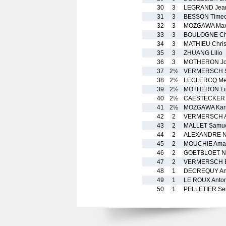
30
3
LEGRAND Jean
31
3
BESSON Time
32
3
MOZGAWA Ma
33
3
BOULOGNE Chr
34
3
MATHIEU Chris
35
3
ZHUANG Lilio
36
3
MOTHERON Jo
37
2½
VERMERSCH 
38
2½
LECLERCQ Mer
39
2½
MOTHERON Li
40
2½
CAESTECKER V
41
2½
MOZGAWA Kar
42
2
VERMERSCH A
43
2
MALLET Samu
44
2
ALEXANDRE No
45
2
MOUCHIE Ama
46
2
GOETBLOET Ni
47
2
VERMERSCH E
48
1
DECREQUY An
49
1
LE ROUX Anto
50
1
PELLETIER Se