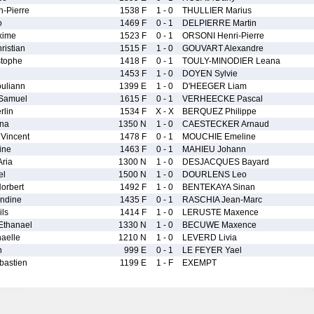
-Pierre
1538 F
1 - 0
THULLIER Marius
o
1469 F
0 - 1
DELPIERRE Martin
xime
1523 F
0 - 1
ORSONI Henri-Pierre
istian
1515 F
1 - 0
GOUVART Alexandre
tophe
1418 F
0 - 1
TOULY-MINODIER Leana
1453 F
1 - 0
DOYEN Sylvie
uliann
1399 E
1 - 0
D'HEEGER Liam
Samuel
1615 F
0 - 1
VERHEECKE Pascal
lin
1534 F
X - X
BERQUEZ Philippe
na
1350 N
1 - 0
CAESTECKER Arnaud
incent
1478 F
0 - 1
MOUCHIE Emeline
ine
1463 F
0 - 1
MAHIEU Johann
ria
1300 N
1 - 0
DESJACQUES Bayard
el
1500 N
1 - 0
DOURLENS Leo
rbert
1492 F
1 - 0
BENTEKAYA Sinan
ndine
1435 F
0 - 1
RASCHIA Jean-Marc
ls
1414 F
1 - 0
LERUSTE Maxence
thanael
1330 N
1 - 0
BECUWE Maxence
aelle
1210 N
1 - 0
LEVERD Livia
n
999 E
0 - 1
LE FEYER Yael
bastien
1199 E
1 - F
EXEMPT