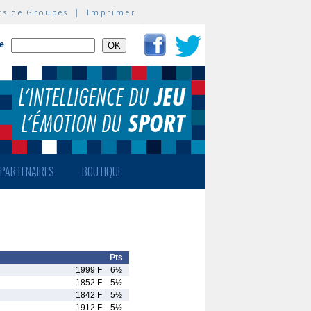
rs de Groupes
|
Imprimer
te
PARTENAIRES
BOUTIQUE
Pts
1999 F
6½
1852 F
5½
1842 F
5½
1912 F
5½