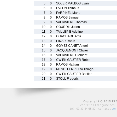
5
0
SOLER MALBOS Evan
6
0
FACON Thibault
7
0
PARPINEL Mario
8
0
RAMOS Samuel
9
0
VALRIVIERE Thomas
10
0
COURDIL Julien
11
0
TAILLEPIE Adeline
12
0
OUAGHADE Amir
13
0
PINAR Robin
14
0
GOMEZ CANET Angel
15
0
JACQUEMONT Olivier
16
0
VALRIVIERE Clement
17
0
CWIEK GAUTIER Robin
18
0
RAMOS Nathan
19
0
MENDI FERREIRA Thiago
20
0
CWIEK GAUTIER Bastien
21
0
STOLL Frederic
Copyright © 2015 FFE
Fédération Française des 
tél :
01 39 44 65 80
| contact :
con