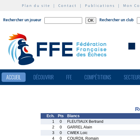
Plan du site
|
Contact
|
Publications
|
Mon C
Rechercher un joueur
Rechercher un club
ACCUEIL
DÉCOUVRIR
FFE
COMPÉTITIONS
SECTEU
R
Ech.
Pts
Blancs
1
0
FLEUTIAUX Bertrand
2
0
GARREL Alain
3
0
CWIEK Loic
4
0
COURDIL Romain