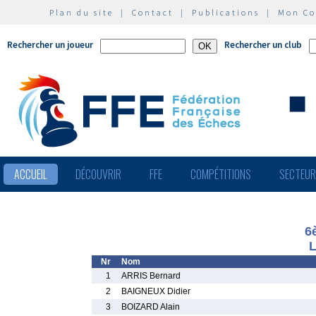
Plan du site
|
Contact
|
Publications
|
Mon C
Rechercher un joueur
Rechercher un club
ACCUEIL
DÉCOUVRIR
FFE
COMPÉTITIONS
SECTEU
6
L
Nr
Nom
1
ARRIS Bernard
2
BAIGNEUX Didier
3
BOIZARD Alain