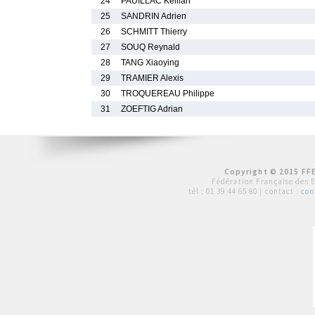
24
PAUILLAC Kellian
25
SANDRIN Adrien
26
SCHMITT Thierry
27
SOUQ Reynald
28
TANG Xiaoying
29
TRAMIER Alexis
30
TROQUEREAU Philippe
31
ZOEFTIG Adrian
Copyright © 2015 FFE
Fédération Française des 
tél :
01 39 44 65 80
| contact :
con