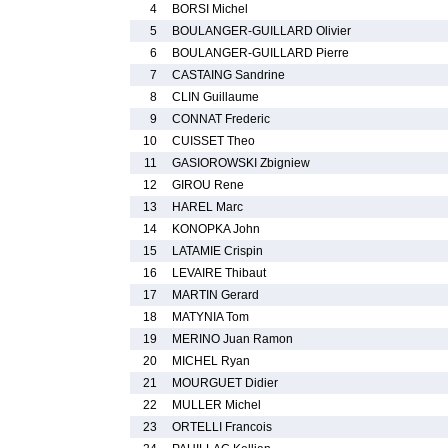
4
BORSI Michel
5
BOULANGER-GUILLARD Olivier
6
BOULANGER-GUILLARD Pierre
7
CASTAING Sandrine
8
CLIN Guillaume
9
CONNAT Frederic
10
CUISSET Theo
11
GASIOROWSKI Zbigniew
12
GIROU Rene
13
HAREL Marc
14
KONOPKA John
15
LATAMIE Crispin
16
LEVAIRE Thibaut
17
MARTIN Gerard
18
MATYNIA Tom
19
MERINO Juan Ramon
20
MICHEL Ryan
21
MOURGUET Didier
22
MULLER Michel
23
ORTELLI Francois