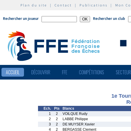
Plan du site
|
Contact
|
Publications
|
Mon C
Rechercher un joueur
Rechercher un club
ACCUEIL
DÉCOUVRIR
FFE
COMPÉTITIONS
SECTEU
1e Tour
R
Ech.
Pts
Blancs
1
2
VOILQUE Rudy
2
2
LABBE Philippe
3
2
DE MUYSER Xavier
4
2
BERGASSE Clement