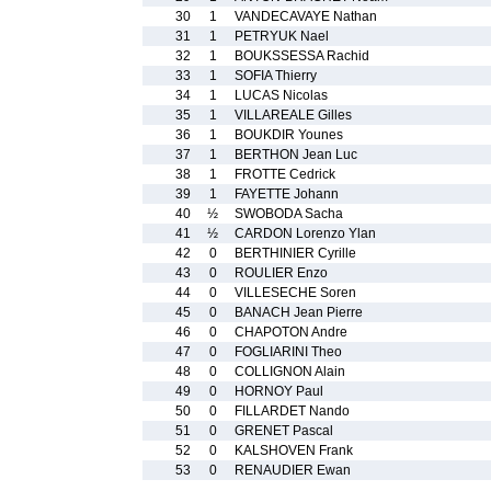
30
1
VANDECAVAYE Nathan
31
1
PETRYUK Nael
32
1
BOUKSSESSA Rachid
33
1
SOFIA Thierry
34
1
LUCAS Nicolas
35
1
VILLAREALE Gilles
36
1
BOUKDIR Younes
37
1
BERTHON Jean Luc
38
1
FROTTE Cedrick
39
1
FAYETTE Johann
40
½
SWOBODA Sacha
41
½
CARDON Lorenzo Ylan
42
0
BERTHINIER Cyrille
43
0
ROULIER Enzo
44
0
VILLESECHE Soren
45
0
BANACH Jean Pierre
46
0
CHAPOTON Andre
47
0
FOGLIARINI Theo
48
0
COLLIGNON Alain
49
0
HORNOY Paul
50
0
FILLARDET Nando
51
0
GRENET Pascal
52
0
KALSHOVEN Frank
53
0
RENAUDIER Ewan