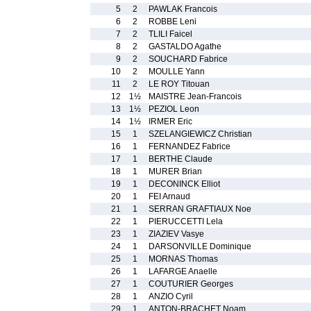
5
2
PAWLAK Francois
6
2
ROBBE Leni
7
2
TLILI Faicel
8
2
GASTALDO Agathe
9
2
SOUCHARD Fabrice
10
2
MOULLE Yann
11
2
LE ROY Titouan
12
1½
MAISTRE Jean-Francois
13
1½
PEZIOL Leon
14
1½
IRMER Eric
15
1
SZELANGIEWICZ Christian
16
1
FERNANDEZ Fabrice
17
1
BERTHE Claude
18
1
MURER Brian
19
1
DECONINCK Elliot
20
1
FEI Arnaud
21
1
SERRAN GRAFTIAUX Noe
22
1
PIERUCCETTI Lela
23
1
ZIAZIEV Vasye
24
1
DARSONVILLE Dominique
25
1
MORNAS Thomas
26
1
LAFARGE Anaelle
27
1
COUTURIER Georges
28
1
ANZIO Cyril
29
1
ANTON-BRACHET Noam