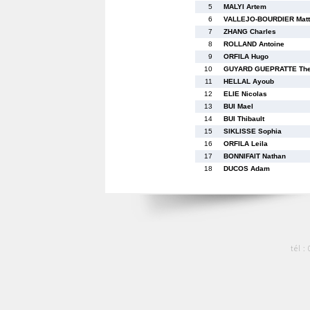
5
MALYI Artem
6
VALLEJO-BOURDIER Matt
7
ZHANG Charles
8
ROLLAND Antoine
9
ORFILA Hugo
10
GUYARD GUEPRATTE Th
11
HELLAL Ayoub
12
ELIE Nicolas
13
BUI Mael
14
BUI Thibault
15
SIKLISSE Sophia
16
ORFILA Leila
17
BONNIFAIT Nathan
18
DUCOS Adam
tél :