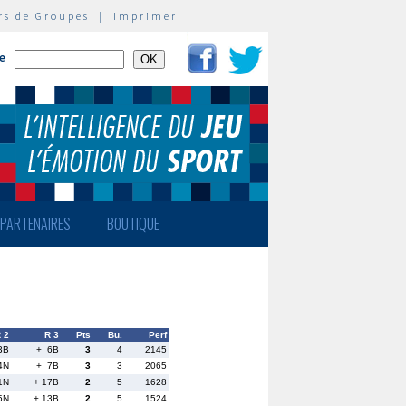
rs de Groupes
|
Imprimer
te
PARTENAIRES
BOUTIQUE
 2
R 3
Pts
Bu.
Perf
3B
+ 6B
3
4
2145
4N
+ 7B
3
3
2065
1N
+ 17B
2
5
1628
5N
+ 13B
2
5
1524