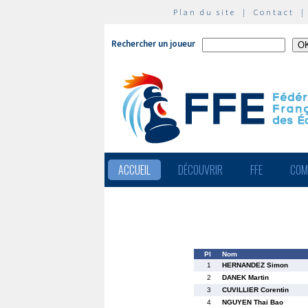
Plan du site
|
Contact
Rechercher un joueur
ACCUEIL
DÉCOUVRIR
FFE
COM
Pl
Nom
1
HERNANDEZ Simon
2
DANEK Martin
3
CUVILLIER Corentin
4
NGUYEN Thai Bao