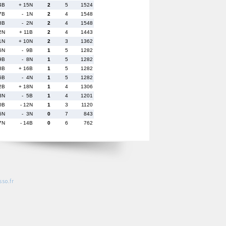
4B
+ 15N
2
5
1524
7B
- 1N
2
4
1548
8B
- 2N
2
4
1548
2N
+ 11B
2
4
1443
1N
+ 10N
2
3
1362
6N
- 9B
1
5
1282
9B
- 8N
1
5
1282
8B
+ 16B
1
5
1282
5B
- 4N
1
5
1282
2B
+ 18N
1
4
1306
3N
- 5B
1
4
1201
0B
- 12N
1
3
1120
6N
- 3N
0
7
843
7N
- 14B
0
6
762
so.fr