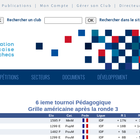
|
Publications
|
Mon Compte
|
Gérer son Club
|
Directeu
Rechercher un club
Rechercher dans le si
PÉTITIONS
SECTEURS
DOCUMENTS
DÉVELOPPEMENT
6 ieme tournoi Pédagogique
Grille américaine après la ronde 3
Elo
Cat.
Fede
Ligue
R 1
R
1595 F
MinM
IDF
+ 17N
+ 
1299 E
PupM
IDF
+ 18B
+ 1
1482 F
PouM
IDF
+ 5B
- 
1299 E
PouM
IDF
+ 8B
- 