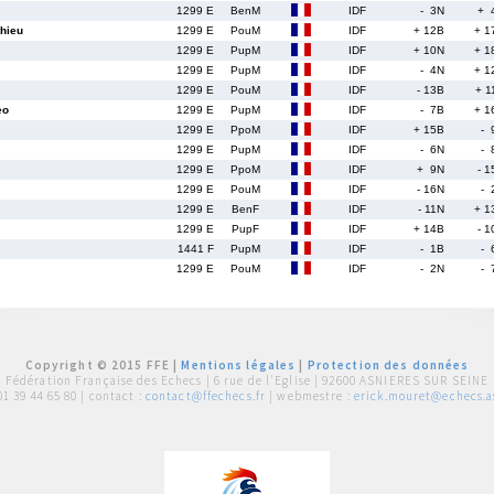
1299 E
BenM
IDF
- 3N
+ 
hieu
1299 E
PouM
IDF
+ 12B
+ 1
1299 E
PupM
IDF
+ 10N
+ 1
1299 E
PupM
IDF
- 4N
+ 1
1299 E
PouM
IDF
- 13B
+ 1
eo
1299 E
PupM
IDF
- 7B
+ 1
1299 E
PpoM
IDF
+ 15B
- 
1299 E
PupM
IDF
- 6N
- 
1299 E
PpoM
IDF
+ 9N
- 1
1299 E
PouM
IDF
- 16N
- 
1299 E
BenF
IDF
- 11N
+ 1
1299 E
PupF
IDF
+ 14B
- 1
1441 F
PupM
IDF
- 1B
- 
1299 E
PouM
IDF
- 2N
- 
Copyright © 2015 FFE |
Mentions légales
|
Protection des données
Fédération Française des Echecs |
6 rue de l'Eglise | 92600 ASNIERES SUR SEINE
01 39 44 65 80
| contact :
contact@ffechecs.fr
| webmestre :
erick.mouret@echecs.as