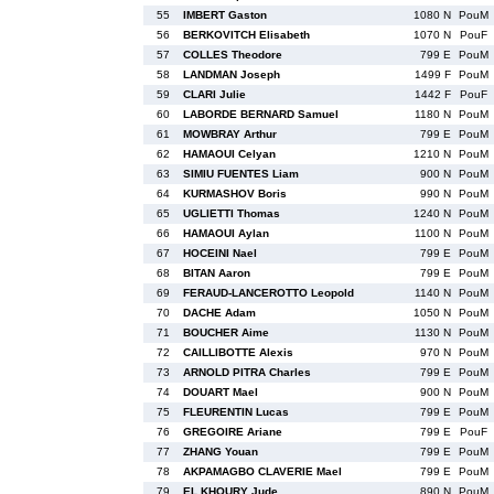
55
IMBERT Gaston
1080 N
PouM
56
BERKOVITCH Elisabeth
1070 N
PouF
57
COLLES Theodore
799 E
PouM
58
LANDMAN Joseph
1499 F
PouM
59
CLARI Julie
1442 F
PouF
60
LABORDE BERNARD Samuel
1180 N
PouM
61
MOWBRAY Arthur
799 E
PouM
62
HAMAOUI Celyan
1210 N
PouM
63
SIMIU FUENTES Liam
900 N
PouM
64
KURMASHOV Boris
990 N
PouM
65
UGLIETTI Thomas
1240 N
PouM
66
HAMAOUI Aylan
1100 N
PouM
67
HOCEINI Nael
799 E
PouM
68
BITAN Aaron
799 E
PouM
69
FERAUD-LANCEROTTO Leopold
1140 N
PouM
70
DACHE Adam
1050 N
PouM
71
BOUCHER Aime
1130 N
PouM
72
CAILLIBOTTE Alexis
970 N
PouM
73
ARNOLD PITRA Charles
799 E
PouM
74
DOUART Mael
900 N
PouM
75
FLEURENTIN Lucas
799 E
PouM
76
GREGOIRE Ariane
799 E
PouF
77
ZHANG Youan
799 E
PouM
78
AKPAMAGBO CLAVERIE Mael
799 E
PouM
79
EL KHOURY Jude
890 N
PouM