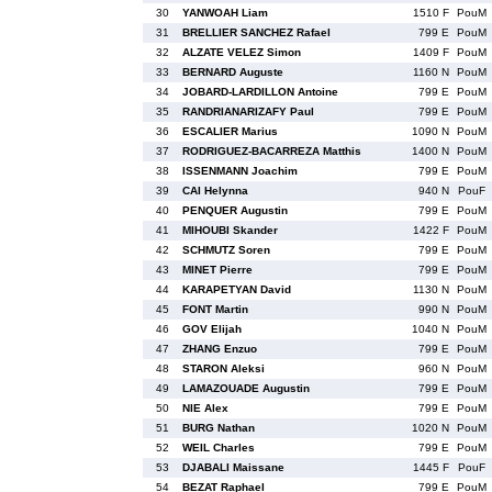
30
YANWOAH Liam
1510 F
PouM
31
BRELLIER SANCHEZ Rafael
799 E
PouM
32
ALZATE VELEZ Simon
1409 F
PouM
33
BERNARD Auguste
1160 N
PouM
34
JOBARD-LARDILLON Antoine
799 E
PouM
35
RANDRIANARIZAFY Paul
799 E
PouM
36
ESCALIER Marius
1090 N
PouM
37
RODRIGUEZ-BACARREZA Matthis
1400 N
PouM
38
ISSENMANN Joachim
799 E
PouM
39
CAI Helynna
940 N
PouF
40
PENQUER Augustin
799 E
PouM
41
MIHOUBI Skander
1422 F
PouM
42
SCHMUTZ Soren
799 E
PouM
43
MINET Pierre
799 E
PouM
44
KARAPETYAN David
1130 N
PouM
45
FONT Martin
990 N
PouM
46
GOV Elijah
1040 N
PouM
47
ZHANG Enzuo
799 E
PouM
48
STARON Aleksi
960 N
PouM
49
LAMAZOUADE Augustin
799 E
PouM
50
NIE Alex
799 E
PouM
51
BURG Nathan
1020 N
PouM
52
WEIL Charles
799 E
PouM
53
DJABALI Maissane
1445 F
PouF
54
BEZAT Raphael
799 E
PouM