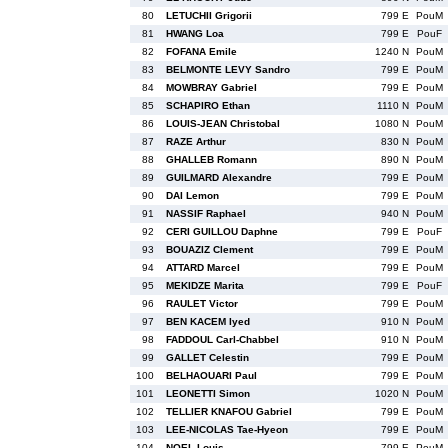
80
LETUCHII Grigorii
799 E
PouM
81
HWANG Loa
799 E
PouF
82
FOFANA Emile
1240 N
PouM
83
BELMONTE LEVY Sandro
799 E
PouM
84
MOWBRAY Gabriel
799 E
PouM
85
SCHAPIRO Ethan
1110 N
PouM
86
LOUIS-JEAN Christobal
1080 N
PouM
87
RAZE Arthur
830 N
PouM
88
GHALLEB Romann
890 N
PouM
89
GUILMARD Alexandre
799 E
PouM
90
DAI Lemon
799 E
PouM
91
NASSIF Raphael
940 N
PouM
92
CERI GUILLOU Daphne
799 E
PouF
93
BOUAZIZ Clement
799 E
PouM
94
ATTARD Marcel
799 E
PouM
95
MEKIDZE Marita
799 E
PouF
96
RAULET Victor
799 E
PouM
97
BEN KACEM Iyed
910 N
PouM
98
FADDOUL Carl-Chabbel
910 N
PouM
99
GALLET Celestin
799 E
PouM
100
BELHAOUARI Paul
799 E
PouM
101
LEONETTI Simon
1020 N
PouM
102
TELLIER KNAFOU Gabriel
799 E
PouM
103
LEE-NICOLAS Tae-Hyeon
799 E
PouM
104
NOEL Louis
799 E
PouM