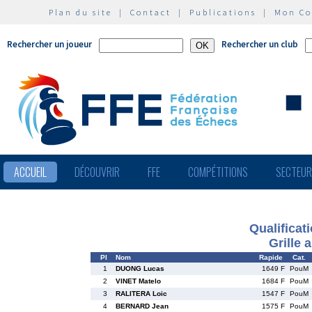
Plan du site
|
Contact
|
Publications
|
Mon C
Rechercher un joueur
Rechercher un club
ACCUEIL
DÉCOUVRIR
FFE
COMPÉTITIONS
SECTEU
Qualifica
Grille 
Pl
Nom
Rapide
Cat.
1
DUONG Lucas
1649 F
PouM
2
VINET Matelo
1684 F
PouM
3
RALITERA Loic
1547 F
PouM
4
BERNARD Jean
1575 F
PouM