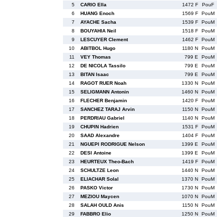
5
CARIO Ella
1472 F
PouF
6
HUANG Enoch
1569 F
PouM
7
AYACHE Sacha
1539 F
PouM
8
BOUYAHIA Neil
1518 F
PouM
9
LESCUYER Clement
1462 F
PouM
10
ABITBOL Hugo
1180 N
PouM
11
VEY Thomas
799 E
PouM
12
DE NICOLA Tassilo
799 E
PouM
13
BITAN Isaac
799 E
PouM
14
RAGOT RUER Noah
1330 N
PouM
15
SELIGMANN Antonin
1460 N
PouM
16
FLECHER Benjamin
1420 F
PouM
17
SANCHEZ TARAJ Arvin
1150 N
PouM
18
PERDRIAU Gabriel
1140 N
PouM
19
CHUPIN Hadrien
1531 F
PouM
20
SAAD Alexandre
1404 F
PouM
21
NGUEPI RODRIGUE Nelson
1399 E
PouM
22
DESI Antoine
1399 E
PouM
23
HEURTEUX Theo-Bach
1419 F
PouM
24
SCHULTZE Leon
1440 N
PouM
25
ELIACHAR Solal
1370 N
PouM
26
PASKO Victor
1730 N
PouM
27
MEZIOU Maycen
1070 N
PouM
28
SALAH OULD Anis
1150 N
PouM
29
FABBRO Elio
1250 N
PouM