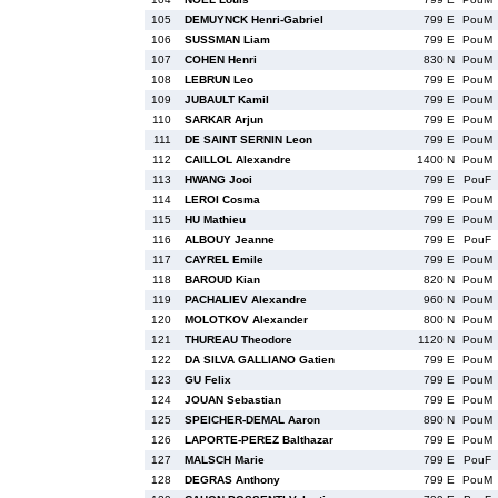
105
DEMUYNCK Henri-Gabriel
799 E
PouM
106
SUSSMAN Liam
799 E
PouM
107
COHEN Henri
830 N
PouM
108
LEBRUN Leo
799 E
PouM
109
JUBAULT Kamil
799 E
PouM
110
SARKAR Arjun
799 E
PouM
111
DE SAINT SERNIN Leon
799 E
PouM
112
CAILLOL Alexandre
1400 N
PouM
113
HWANG Jooi
799 E
PouF
114
LEROI Cosma
799 E
PouM
115
HU Mathieu
799 E
PouM
116
ALBOUY Jeanne
799 E
PouF
117
CAYREL Emile
799 E
PouM
118
BAROUD Kian
820 N
PouM
119
PACHALIEV Alexandre
960 N
PouM
120
MOLOTKOV Alexander
800 N
PouM
121
THUREAU Theodore
1120 N
PouM
122
DA SILVA GALLIANO Gatien
799 E
PouM
123
GU Felix
799 E
PouM
124
JOUAN Sebastian
799 E
PouM
125
SPEICHER-DEMAL Aaron
890 N
PouM
126
LAPORTE-PEREZ Balthazar
799 E
PouM
127
MALSCH Marie
799 E
PouF
128
DEGRAS Anthony
799 E
PouM