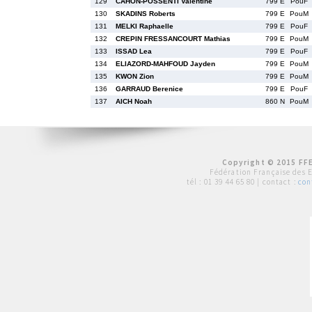
129
CAHON-POSSENTI Valentine
799 E
PouF
130
SKADINS Roberts
799 E
PouM
131
MELKI Raphaelle
799 E
PouF
132
CREPIN FRESSANCOURT Mathias
799 E
PouM
133
ISSAD Lea
799 E
PouF
134
ELIAZORD-MAHFOUD Jayden
799 E
PouM
135
KWON Zion
799 E
PouM
136
GARRAUD Berenice
799 E
PouF
137
AICH Noah
860 N
PouM
Copyright © 2015 FFE
Fédération Française des 
tél :
01 39 44 65 80
| contact :
con