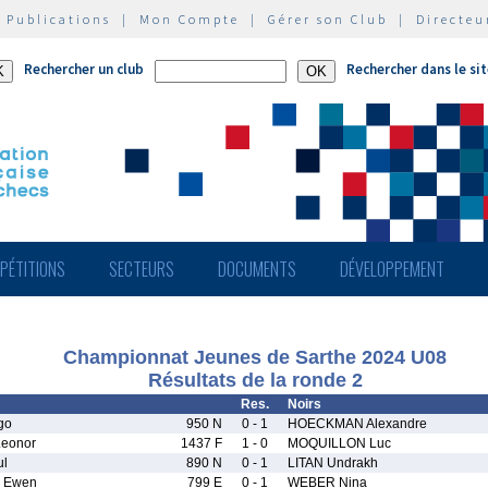
|
Publications
|
Mon Compte
|
Gérer son Club
|
Directeu
Rechercher un club
Rechercher dans le si
PÉTITIONS
SECTEURS
DOCUMENTS
DÉVELOPPEMENT
Championnat Jeunes de Sarthe 2024 U08
Résultats de la ronde 2
Res.
Noirs
go
950 N
0 - 1
HOECKMAN Alexandre
eonor
1437 F
1 - 0
MOQUILLON Luc
ul
890 N
0 - 1
LITAN Undrakh
 Ewen
799 E
0 - 1
WEBER Nina