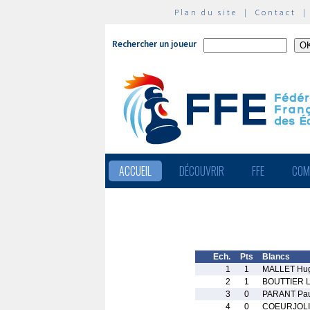
Plan du site
|
Contact
Rechercher un joueur
ACCUEIL
DÉCOUVRIR
FFE
COM
Ech.
Pts
Blancs
1
1
MALLET Hu
2
1
BOUTTIER L
3
0
PARANT Pa
4
0
COEURJOLI