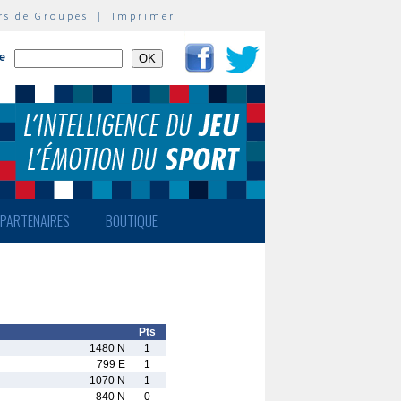
rs de Groupes
|
Imprimer
te
PARTENAIRES
BOUTIQUE
Pts
1480 N
1
799 E
1
1070 N
1
840 N
0