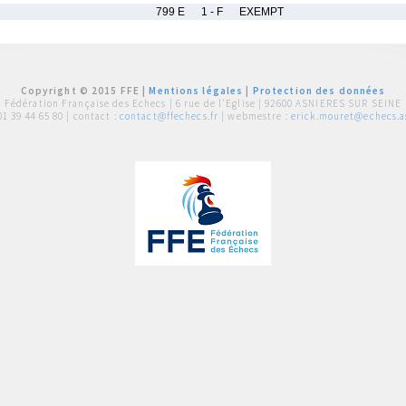
799 E
1 - F
EXEMPT
Copyright © 2015 FFE |
Mentions légales
|
Protection des données
Fédération Française des Echecs |
6 rue de l'Eglise | 92600 ASNIERES SUR SEINE
01 39 44 65 80
| contact :
contact@ffechecs.fr
| webmestre :
erick.mouret@echecs.as