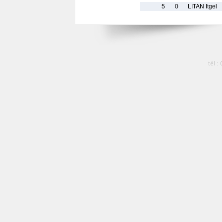
5
0
LITAN Itgel
tél :