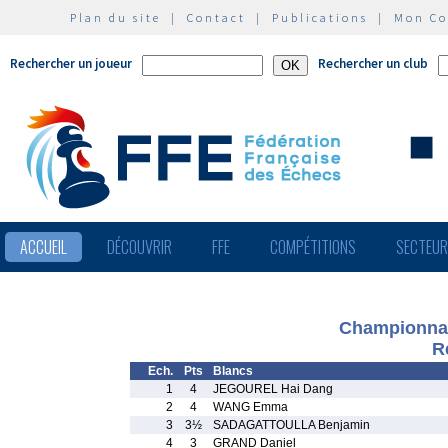
Plan du site
|
Contact
|
Publications
|
Mon C
Rechercher un joueur
Rechercher un club
ACCUEIL
DÉCOUVRIR
FFE
COMPÉTITIONS
SECTEU
Championnat 
R
Ech.
Pts
Blancs
1
4
JEGOUREL Hai Dang
2
4
WANG Emma
3
3½
SADAGATTOULLA Benjamin
4
3
GRAND Daniel