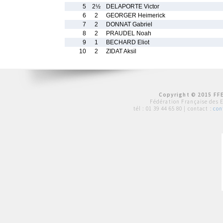
5
2½
DELAPORTE Victor
6
2
GEORGER Heimerick
7
2
DONNAT Gabriel
8
2
PRAUDEL Noah
9
1
BECHARD Eliot
10
2
ZIDAT Aksil
Copyright © 2015 FFE
Fédération Française des 
tél :
01 39 44 65 80
| contact :
con