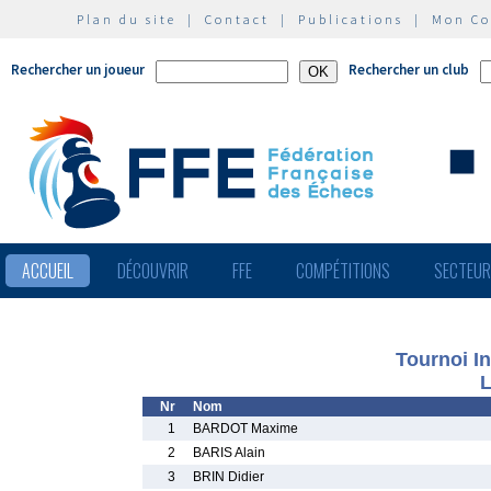
Plan du site
|
Contact
|
Publications
|
Mon C
Rechercher un joueur
Rechercher un club
ACCUEIL
DÉCOUVRIR
FFE
COMPÉTITIONS
SECTEU
Tournoi I
L
Nr
Nom
1
BARDOT Maxime
2
BARIS Alain
3
BRIN Didier