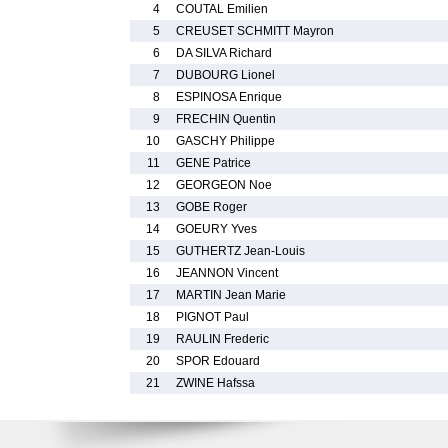
4
COUTAL Emilien
5
CREUSET SCHMITT Mayron
6
DA SILVA Richard
7
DUBOURG Lionel
8
ESPINOSA Enrique
9
FRECHIN Quentin
10
GASCHY Philippe
11
GENE Patrice
12
GEORGEON Noe
13
GOBE Roger
14
GOEURY Yves
15
GUTHERTZ Jean-Louis
16
JEANNON Vincent
17
MARTIN Jean Marie
18
PIGNOT Paul
19
RAULIN Frederic
20
SPOR Edouard
21
ZWINE Hafssa