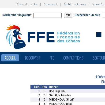
Plan du site
|
Contact
|
Publications
|
Mon C
Rechercher un joueur
Rechercher un club
ACCUEIL
DÉCOUVRIR
FFE
COMPÉTITIONS
SECTEU
19èm
R
Ech.
Pts
Blancs
1
8
BAT Bilguun
2
6
SALAUN Nicolas
3
6
MEDGHOUL Sherif
4
6
MEDGHOUL Bilal