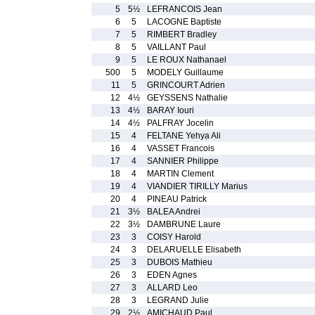
5
5½
LEFRANCOIS Jean
6
5
LACOGNE Baptiste
7
5
RIMBERT Bradley
8
5
VAILLANT Paul
9
5
LE ROUX Nathanael
500
5
MODELY Guillaume
11
5
GRINCOURT Adrien
12
4½
GEYSSENS Nathalie
13
4½
BARAY Iouri
14
4½
PALFRAY Jocelin
15
4
FELTANE Yehya Ali
16
4
VASSET Francois
17
4
SANNIER Philippe
18
4
MARTIN Clement
19
4
VIANDIER TIRILLY Marius
20
4
PINEAU Patrick
21
3½
BALEA Andrei
22
3½
DAMBRUNE Laure
23
3
COISY Harold
24
3
DELARUELLE Elisabeth
25
3
DUBOIS Mathieu
26
3
EDEN Agnes
27
3
ALLARD Leo
28
3
LEGRAND Julie
29
2½
AMICHAUD Paul