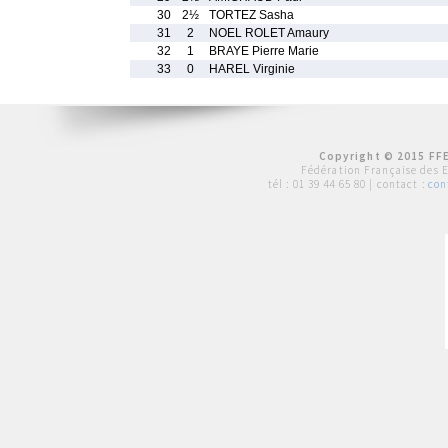
30
2½
TORTEZ Sasha
31
2
NOEL ROLET Amaury
32
1
BRAYE Pierre Marie
33
0
HAREL Virginie
Copyright © 2015 FFE
Fédération Française des 
tél :
01 39 44 65 80
| contact :
con