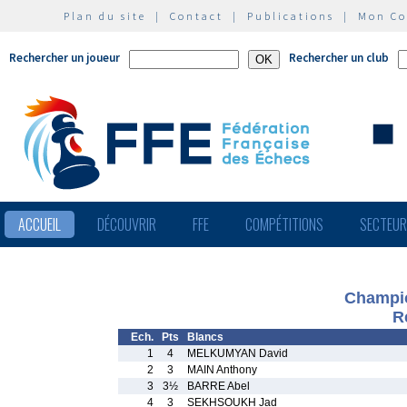
Plan du site
|
Contact
|
Publications
|
Mon C
Rechercher un joueur
Rechercher un club
ACCUEIL
DÉCOUVRIR
FFE
COMPÉTITIONS
SECTEU
Champio
R
Ech.
Pts
Blancs
1
4
MELKUMYAN David
2
3
MAIN Anthony
3
3½
BARRE Abel
4
3
SEKHSOUKH Jad