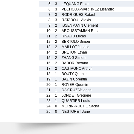
5
3
LEQUANG Enzo
6
3
PECHOUX-MARTINEZ Lisandro
7
3
RODRIGUES Rafael
8
3
RATABOUL Alexis
9
2
ISSENMANN Clement
10
2
AROUSSTAMIAN Rima
11
2
RIVAUD Lucas
12
2
BERTOLO Simon
13
2
MAILLOT Juliette
14
2
BRETON Ethan
15
2
ZHANG Simon
16
2
BADOR Roxana
17
2
CASTAGNO Arthur
18
1
BOUTY Quentin
19
1
BAZIN Corentin
20
1
ROYER Quentin
21
1
DA CRUZ Valentin
22
1
JONDET Gregoire
23
1
QUARTIER Louis
24
0
MORIN-ROCHE Sacha
25
0
NESTORET Jane