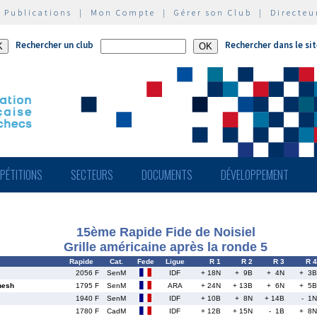
|
Publications
|
Mon Compte
|
Gérer son Club
|
Directeu
Rechercher un club
Rechercher dans le si
PÉTITIONS
SECTEURS
DOCUMENTS
DÉVELOPPEMENT
15ème Rapide Fide de Noisiel
Grille américaine après la ronde 5
Rapide
Cat.
Fede
Ligue
R 1
R 2
R 3
R 4
2056 F
SenM
IDF
+ 18N
+ 9B
+ 4N
+ 3B
nesh
1795 F
SenM
ARA
+ 24N
+ 13B
+ 6N
+ 5B
1940 F
SenM
IDF
+ 10B
+ 8N
+ 14B
- 1N
1780 F
CadM
IDF
+ 12B
+ 15N
- 1B
+ 8N