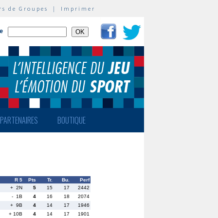
rs de Groupes
|
Imprimer
te
PARTENAIRES
BOUTIQUE
R 5
Pts
Tr.
Bu.
Perf
+ 2N
5
15
17
2442
- 1B
4
16
18
2074
+ 9B
4
14
17
1946
+ 10B
4
14
17
1901