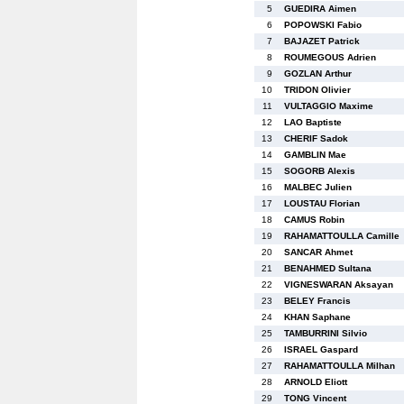
5
GUEDIRA Aimen
6
POPOWSKI Fabio
7
BAJAZET Patrick
8
ROUMEGOUS Adrien
9
GOZLAN Arthur
10
TRIDON Olivier
11
VULTAGGIO Maxime
12
LAO Baptiste
13
CHERIF Sadok
14
GAMBLIN Mae
15
SOGORB Alexis
16
MALBEC Julien
17
LOUSTAU Florian
18
CAMUS Robin
19
RAHAMATTOULLA Camille
20
SANCAR Ahmet
21
BENAHMED Sultana
22
VIGNESWARAN Aksayan
23
BELEY Francis
24
KHAN Saphane
25
TAMBURRINI Silvio
26
ISRAEL Gaspard
27
RAHAMATTOULLA Milhan
28
ARNOLD Eliott
29
TONG Vincent