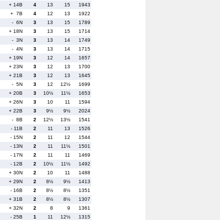
+ 14B
4
13
15
1943
+ 7B
4
12
13
1922
- 6N
3
13
15
1789
+ 18N
3
13
15
1714
- 3N
3
13
14
1749
- 4N
3
13
14
1715
+ 19N
3
12
14
1657
+ 23N
3
12
13
1700
+ 21B
3
12
13
1645
- 5N
3
12
12½
1699
+ 20B
3
10½
11½
1653
+ 26N
3
10
11
1594
+ 22B
3
9½
9½
2024
- 8B
2
12½
13½
1541
- 11B
2
11
13
1526
- 15N
2
11
12
1544
- 13N
2
11
11½
1501
- 17N
2
11
11
1469
- 12B
2
10½
11½
1492
+ 30N
2
10
11
1488
+ 29N
2
8½
9½
1413
- 16B
2
8½
8½
1351
+ 31B
2
8½
8½
1307
+ 32N
2
8
9
1361
- 25B
1
11
12½
1315