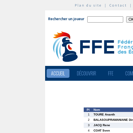
Plan du site
|
Contact
Rechercher un joueur
ACCUEIL
DÉCOUVRIR
FFE
COM
Pl
Nom
1
TOURE Ananth
2
BALASOUPRAMANIANE Di
3
JACQ Rene
4
COAT Sven