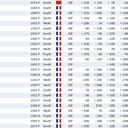
2074 F
SenM
IDF
+ 21B
+ 11N
+ 7B
- 2N
1199 E
SepM
+ 23N
+ 29B
- 2B
+ 11N
1696 F
SepM
IDF
+ 22N
+ 26B
- 5N
+ 15B
1622 F
SenM
IDF
+ 16N
- 3B
+ 19N
- 4B
1652 F
MinM
IDF
+ 33B
- 1N
+ 24B
+ 21N
1534 F
SepM
IDF
- 3N
+ 27B
+ 29N
+ 13B
1633 F
SenM
IDF
+ 27N
- 5B
+ 22N
- 6B
1490 F
PouM
IDF
- 4N
+ 16B
- 13N
+ 30B
1629 F
SenM
IDF
+ 32B
- 2N
+ 12B
- 10N
1658 F
MinM
IDF
+ 19N
+ 31B
- 3N
+ 18B
1601 F
PupM
IDF
+ 25N
- 4B
+ 30N
- 7N
1199 E
SenM
IDF
- 8B
- 12N
+ 33B
+ 28N
1602 F
SenM
IDF
+ 34B
+ 20N
1537 F
SenM
IDF
- 1B
+ 33N
+ 25B
- 14N
1340 N
PupM
IDF
- 14B
+ 28N
- 8B
+ 24N
1419 F
MinM
IDF
- 29N
+ 23B
+ 26N
- 17B
1540 F
SenF
IDF
- 5N
+ 30B
+ 31N
- 9B
1421 F
CadM
IDF
- 7B
+ 34N
- 11B
+ 29B
1612 F
SepM
IDF
- 6B
- 20N
+ 32B
+ 25N
1515 F
SenM
IDF
- 2B
+ 32N
- 9N
- 19B
1199 E
SenM
IDF
- 15B
EXE
- 18N
- 23B
1594 F
MinM
IDF
+ 34B
- 7N
- 20B
+ 31N
1200 N
PupM
IDF
- 11B
- 10N
- 28B
+ 34N
1563 F
BenM
IDF
- 30N
- 19B
+ 27N
- 16B
1673 F
SenM
IDF
+ 20B
- 6N
- 10B
- 22N