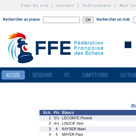
Plan du site
|
Contact
|
Publications
|
Mon C
Rechercher un joueur
Rechercher un club
ACCUEIL
DÉCOUVRIR
FFE
COMPÉTITIONS
SECTEU
R
Ech.
Pts
Blancs
1
5½
LECOMTE Florent
2
4½
LOUCIF Yeni
3
4
KAYSER Mael
4
4
MAYER Paul