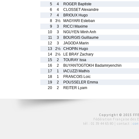
5
4
ROGER Baptiste
6
4
CLOSSET Alexandre
7
4
BRIOUX Hugo
8
3½
MAGYARI Esteban
9
3
RICCI Maxime
10
3
NGUYEN Minh Anh
11
3
BOURGIS Guillaume
12
3
JAGODA Marin
13
2½
CHOPIN Hugo
14
2½
LE BRAY Zachary
15
2
TOURAY Issa
16
2
BUYANTOGTOKH Badamryenchin
17
1
IACUZZI Mathis
18
1
FRANCOIS Loic
19
2
POUSSELER Emma
20
2
REITER Lyam
Copyright © 2015 FFE
Fédération Française des 
tél :
01 39 44 65 80
| contact :
con