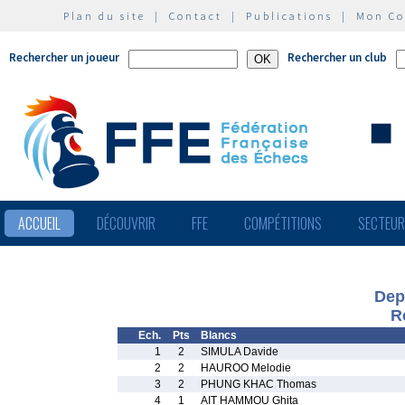
Plan du site
|
Contact
|
Publications
|
Mon C
Rechercher un joueur
Rechercher un club
ACCUEIL
DÉCOUVRIR
FFE
COMPÉTITIONS
SECTEU
Dep
R
Ech.
Pts
Blancs
1
2
SIMULA Davide
2
2
HAUROO Melodie
3
2
PHUNG KHAC Thomas
4
1
AIT HAMMOU Ghita