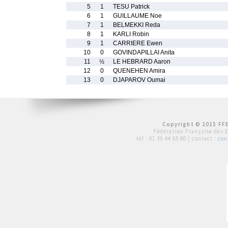
5
1
TESU Patrick
6
1
GUILLAUME Noe
7
1
BELMEKKI Reda
8
1
KARLI Robin
9
1
CARRIERE Ewen
10
0
GOVINDAPILLAI Anita
11
½
LE HEBRARD Aaron
12
0
QUENEHEN Amira
13
0
DJAPAROV Oumai
Copyright © 2015 FFE
Fédération Française des 
tél :
01 39 44 65 80
| contact :
con