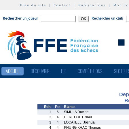
Plan du site
|
Contact
|
Publications
|
Mon C
Rechercher un joueur
Rechercher un club
ACCUEIL
DÉCOUVRIR
FFE
COMPÉTITIONS
SECTEU
Dep
R
Ech.
Pts
Blancs
1
6
SIMULA Davide
2
4
HERCOUET Nael
3
4
LOCATELLI Joshua
4
4
PHUNG KHAC Thomas