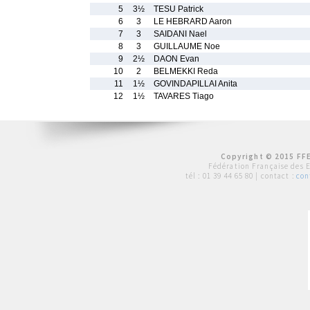
5
3½
TESU Patrick
6
3
LE HEBRARD Aaron
7
3
SAIDANI Nael
8
3
GUILLAUME Noe
9
2½
DAON Evan
10
2
BELMEKKI Reda
11
1½
GOVINDAPILLAI Anita
12
1½
TAVARES Tiago
Copyright © 2015 FFE
Fédération Française des 
tél :
01 39 44 65 80
| contact :
con