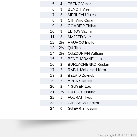
5
4
TSENG Victor
6
3
BENOIT Mael
7
3
MERLEAU Jules
8
3
CHI Ming Quian
9
3
COMBIER Thibaut
10
3
LEROY Vadim
11
3
MAJEED Nael
12
2½
HAUROO Etoile
13
2½
QU Timeo
14
2½
OUZOUNIAN William
15
2
BENCHABANE Lina
16
2
BURLACHENKO Ruslan
17
2
RABHI Mohamed-Kamil
18
2
BELAID Zeyneb
19
2
ARCKX Dimitri
20
2
NGUYEN Leo
21
1½
DUTFOY Florine
22
1
FOURATI Ilyes
23
1
GHILAS Mohamed
24
0
GUERRIB Tessnim
Copyright © 2015 FFE