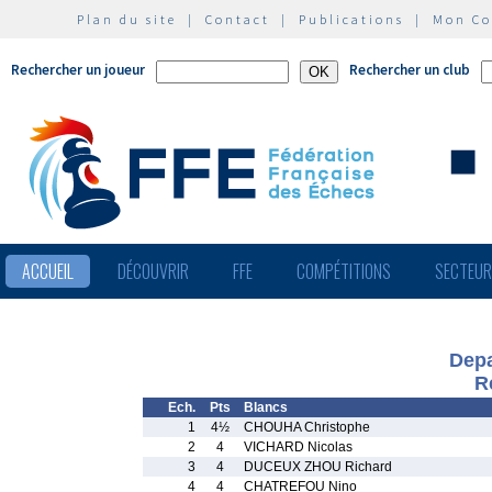
Plan du site
|
Contact
|
Publications
|
Mon C
Rechercher un joueur
Rechercher un club
ACCUEIL
DÉCOUVRIR
FFE
COMPÉTITIONS
SECTEU
Depa
R
Ech.
Pts
Blancs
1
4½
CHOUHA Christophe
2
4
VICHARD Nicolas
3
4
DUCEUX ZHOU Richard
4
4
CHATREFOU Nino