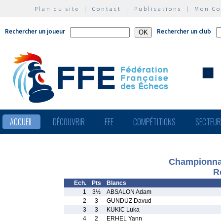
Plan du site
|
Contact
|
Publications
|
Mon C
Rechercher un joueur
Rechercher un club
ACCUEIL
DÉCOUVRIR
FFE
COMPÉTITIONS
SECTEU
Championnat
R
Ech.
Pts
Blancs
1
3½
ABSALON Adam
2
3
GUNDUZ Davud
3
3
KUKIC Luka
4
2
ERHEL Yann