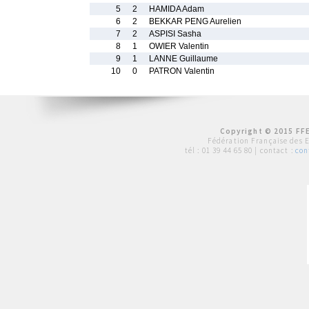
5
2
HAMIDA Adam
6
2
BEKKAR PENG Aurelien
7
2
ASPISI Sasha
8
1
OWIER Valentin
9
1
LANNE Guillaume
10
0
PATRON Valentin
Copyright © 2015 FFE
Fédération Française des 
tél :
01 39 44 65 80
| contact :
con