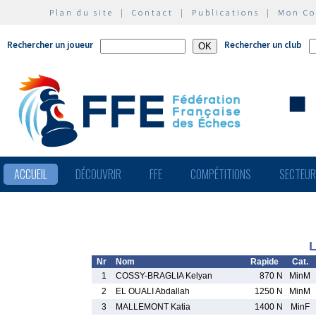
Plan du site
|
Contact
|
Publications
|
Mon C
Rechercher un joueur
Rechercher un club
ACCUEIL
DÉCOUVRIR
FFE
COMPÉTITIONS
SECTEU
L
Nr
Nom
Rapide
Cat.
1
COSSY-BRAGLIA Kelyan
870 N
MinM
2
EL OUALI Abdallah
1250 N
MinM
3
MALLEMONT Katia
1400 N
MinF