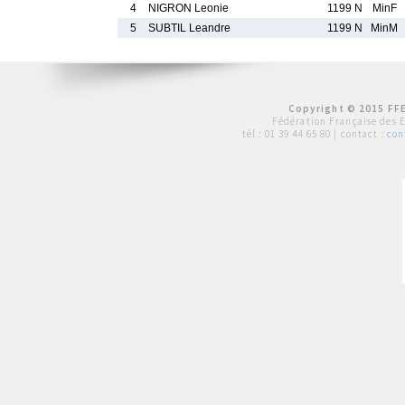
4
NIGRON Leonie
1199 N
MinF
5
SUBTIL Leandre
1199 N
MinM
Copyright © 2015 FFE
Fédération Française des 
tél :
01 39 44 65 80
| contact :
con