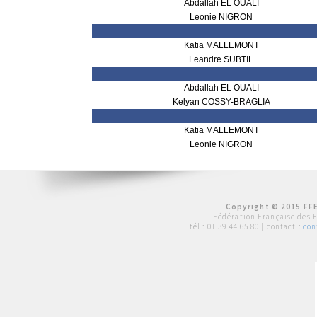
Abdallah EL OUALI
Leonie NIGRON
Katia MALLEMONT
Leandre SUBTIL
Abdallah EL OUALI
Kelyan COSSY-BRAGLIA
Katia MALLEMONT
Leonie NIGRON
Copyright © 2015 FFE
Fédération Française des 
tél :
01 39 44 65 80
| contact :
con