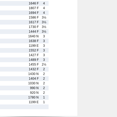
1646 F
4
1807 F
4
1694 F
4
1586 F
3½
1617 F
3½
1730 F
3½
1444 F
3½
1640 N
3
1638 F
3
1199 E
3
1552 F
3
1427 F
3
1489 F
3
1455 F
2½
1432 F
2
1430 N
2
1404 F
2
1030 N
2
990 N
2
920 N
2
1780 N
1
1199 E
1