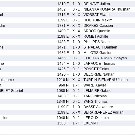
1810 F
1 - 0
DE NAVE Julien
1482 F
0 - 1
NILANKA KUMARA Thushan
el
1716 F
X - X
VIOSSAT Elwan
1199 E
0 - 1
HOURDIN Maxim
dre
1771 F
X - X
DRAKES Cassien
1409 F
X - X
ARBOD Quentin
1199 E
X - X
ROMET Achille
1483 F
1 - 0
PHILIPPS Noah
iel
1471 F
1 - 0
STRABACH Damien
1636 F
1 - 0
MILIOTIS Gautier
1466 F
0 - 1
COCHARD-IMANI Shayan
ne
1494 F
1 - 0
LARAUCE Thomas
a
1426 F
0 - 1
PONCET Colas
1420 F
1 - 0
DELORME Nathan
illaume
1210 N
X - X
TURPIN-BIENVENU Julien
t
960 N
1 - F
WARD Xavier
LET Gabriel
1080 N
0 - 1
LEMAIRE Gabriel
1403 F
0 - 1
YANG Nicolas
1340 N
0 - 1
YANG Thomas
1199 E
1 - 0
BASSE Alexandre
1199 E
X - X
BERARD-PEREZ Adrian
icien
1040 N
0 - 1
LEROUX Lubin
1583 F
1 - F
EXEMPT