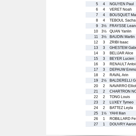
5
4
NGUYEN Paul
6
4
VERET Noah
7
4
BOUSQUET Ma
8
4
TEBOUL Sacha
9
3½
FRAYSSE Lean
10
3½
QUAN Yanlin
11
3½
BAUDIN Martin
12
3
ZRIBI Isaac
13
3
GHESTEM Gabr
14
3
BELIJAR Alice
15
3
BEYER Lucien
16
3
RENAULT Antoi
17
3
DEPAUW Emm
18
2
RAVAL Arin
19
2½
BALDERELLI Gu
20
2
NAVARRO Elliot
21
2
CHARTRON NOB
22
2
TONG Louis
23
2
LUXEY Tymeo
24
2
BATTEZ Leyla
25
1½
YAHI Ilian
26
1
ROBILLARD Fel
27
1
DOUVRY Aaron