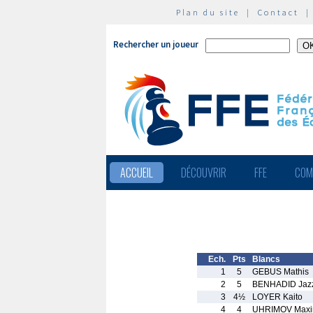
Plan du site
|
Contact
Rechercher un joueur
ACCUEIL
DÉCOUVRIR
FFE
COM
Ech.
Pts
Blancs
1
5
GEBUS Mathis
2
5
BENHADID Jaz
3
4½
LOYER Kaito
4
4
UHRIMOV Max