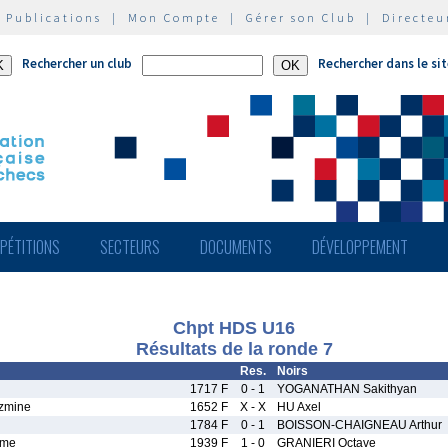
|
Publications
|
Mon Compte
|
Gérer son Club
|
Directeu
Rechercher un club
Rechercher dans le si
PÉTITIONS
SECTEURS
DOCUMENTS
DÉVELOPPEMENT
Chpt HDS U16
Résultats de la ronde 7
Res.
Noirs
1717 F
0 - 1
YOGANATHAN Sakithyan
zmine
1652 F
X - X
HU Axel
1784 F
0 - 1
BOISSON-CHAIGNEAU Arthur
ime
1939 F
1 - 0
GRANIERI Octave