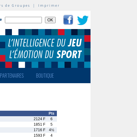
rs de Groupes
|
Imprimer
te
PARTENAIRES
BOUTIQUE
Pts
2124 F
6
1851 F
5
1716 F
4½
1593 F
4