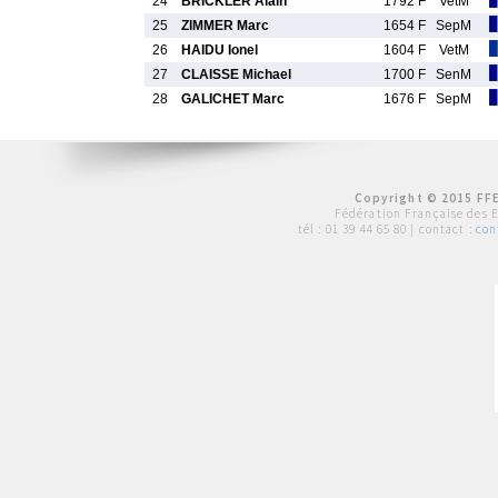
24
BRICKLER Alain
1792 F
VetM
25
ZIMMER Marc
1654 F
SepM
26
HAIDU Ionel
1604 F
VetM
27
CLAISSE Michael
1700 F
SenM
28
GALICHET Marc
1676 F
SepM
Copyright © 2015 FFE
Fédération Française des 
tél :
01 39 44 65 80
| contact :
con