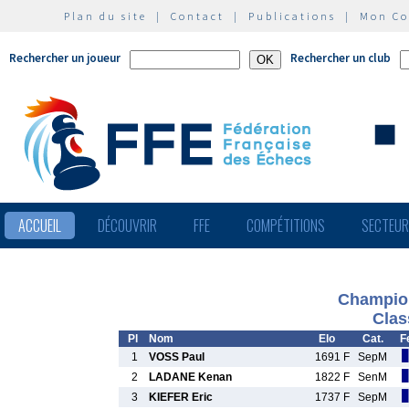
Plan du site
|
Contact
|
Publications
|
Mon C
Rechercher un joueur
Rechercher un club
ACCUEIL
DÉCOUVRIR
FFE
COMPÉTITIONS
SECTEU
Champion
Clas
Pl
Nom
Elo
Cat.
F
1
VOSS Paul
1691 F
SepM
2
LADANE Kenan
1822 F
SenM
3
KIEFER Eric
1737 F
SepM