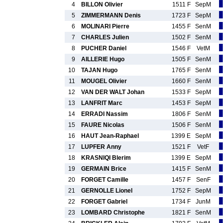
4
BILLON Olivier
1511 F
SepM
5
ZIMMERMANN Denis
1723 F
SepM
6
MOLINARI Pierre
1455 F
SenM
7
CHARLES Julien
1502 F
SenM
8
PUCHER Daniel
1546 F
VetM
9
AILLERIE Hugo
1505 F
SenM
10
TAJAN Hugo
1765 F
SenM
11
MOUGEL Olivier
1660 F
SenM
12
VAN DER WALT Johan
1533 F
SepM
13
LANFRIT Marc
1453 F
SepM
14
ERRADI Nassim
1806 F
SenM
15
FAURE Nicolas
1506 F
SenM
16
HAUT Jean-Raphael
1399 E
SepM
17
LUPFER Anny
1521 F
VetF
18
KRASNIQI Blerim
1399 E
SepM
19
GERMAIN Brice
1415 F
SenM
20
FORGET Camille
1457 F
SenF
21
GERNOLLE Lionel
1752 F
SepM
22
FORGET Gabriel
1734 F
JunM
23
LOMBARD Christophe
1821 F
SenM