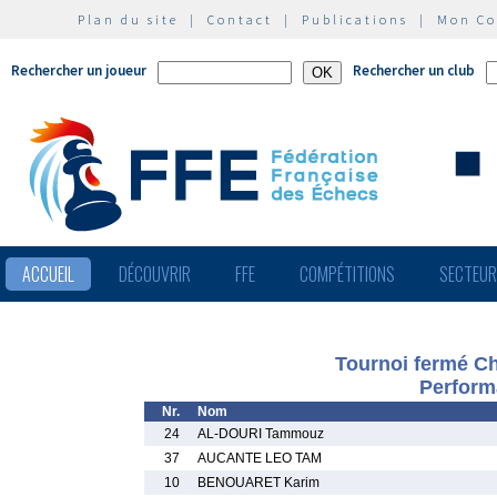
Plan du site
|
Contact
|
Publications
|
Mon C
Rechercher un joueur
Rechercher un club
ACCUEIL
DÉCOUVRIR
FFE
COMPÉTITIONS
SECTEU
Tournoi fermé C
Perform
Nr.
Nom
24
AL-DOURI Tammouz
37
AUCANTE LEO TAM
10
BENOUARET Karim