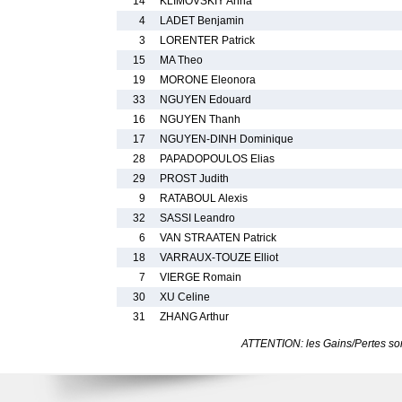
14
KLIMOVSKIY Anna
4
LADET Benjamin
3
LORENTER Patrick
15
MA Theo
19
MORONE Eleonora
33
NGUYEN Edouard
16
NGUYEN Thanh
17
NGUYEN-DINH Dominique
28
PAPADOPOULOS Elias
29
PROST Judith
9
RATABOUL Alexis
32
SASSI Leandro
6
VAN STRAATEN Patrick
18
VARRAUX-TOUZE Elliot
7
VIERGE Romain
30
XU Celine
31
ZHANG Arthur
ATTENTION: les Gains/Pertes sont