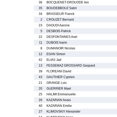
36
BOCQUENET-DROUODE Isis
35
BOUDEBBOUZ Sabri
34
BRASSEUR Franck
2
CROUZET Bernard
23
DAOUDI Aarone
5
DESBOIS Patrick
22
DESFONTAINES Axel
11
DUBOIS Ivann
8
DUMANOIR Nicolas
12
EGAN Simon
42
ELIAS Jad
13
FESSEMAZ GROSSARD Gaspard
39
FLOREANI David
43
GAUTHIER Cyprien
21
GRANGE Loic
20
GUERRIER Mael
25
HALIMI Emmanuelle
26
KAZARIAN Anais
40
KAZARIAN Emilie
27
KLIMOVSKIY Alexander