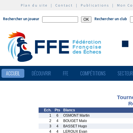
Plan du site
|
Contact
|
Publications
|
Mon C
Rechercher un joueur
Rechercher un club
ACCUEIL
DÉCOUVRIR
FFE
COMPÉTITIONS
SECTEU
Tourn
R
Ech.
Pts
Blancs
1
6
OSMONT Martin
2
4
BOUGET Malo
3
4
BASSET Hugo
4
4
LEROUX Evan