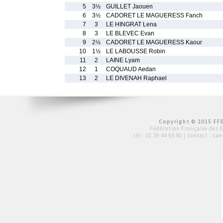
5
3½
GUILLET Jaouen
6
3½
CADORET LE MAGUERESS Fanch
7
3
LE HINGRAT Lena
8
3
LE BLEVEC Evan
9
2½
CADORET LE MAGUERESS Kaour
10
1½
LE LABOUSSE Robin
11
2
LAINE Lyam
12
1
COQUAUD Aedan
13
2
LE DIVENAH Raphael
Copyright © 2015 FFE
Fédération Française des 
tél :
01 39 44 65 80
| contact :
con