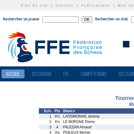
Plan du site
|
Contact
|
Publications
|
Mon C
Rechercher un joueur
Rechercher un club
ACCUEIL
DÉCOUVRIR
FFE
COMPÉTITIONS
SECTEU
Tourno
R
Ech.
Pts
Blancs
1
4½
LASSIMONNE Jeremy
2
4½
LE BORGNE Pierre
3
4
FALEZAN Arnaud
4
3½
POILEUX Michel