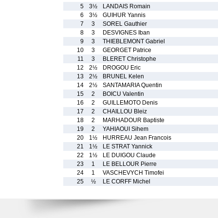
5
3½
LANDAIS Romain
6
3½
GUIHUR Yannis
7
3
SOREL Gauthier
8
3
DESVIGNES Iban
9
3
THIEBLEMONT Gabriel
10
3
GEORGET Patrice
11
3
BLERET Christophe
12
2½
DROGOU Eric
13
2½
BRUNEL Kelen
14
2½
SANTAMARIA Quentin
15
2
BOICU Valentin
16
2
GUILLEMOTO Denis
17
2
CHAILLOU Bleiz
18
2
MARHADOUR Baptiste
19
2
YAHIAOUI Sihem
20
1½
HURREAU Jean Francois
21
1½
LE STRAT Yannick
22
1½
LE DUIGOU Claude
23
1
LE BELLOUR Pierre
24
1
VASCHEVYCH Timofei
25
½
LE CORFF Michel