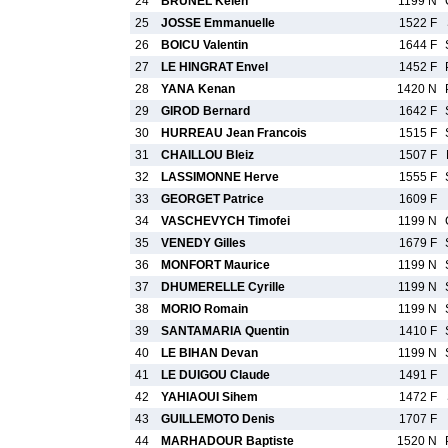
24
BRUNEL Kelen
1199 N
25
JOSSE Emmanuelle
1522 F
26
BOICU Valentin
1644 F
27
LE HINGRAT Envel
1452 F
28
YANA Kenan
1420 N
29
GIROD Bernard
1642 F
30
HURREAU Jean Francois
1515 F
31
CHAILLOU Bleiz
1507 F
32
LASSIMONNE Herve
1555 F
33
GEORGET Patrice
1609 F
34
VASCHEVYCH Timofei
1199 N
35
VENEDY Gilles
1679 F
36
MONFORT Maurice
1199 N
37
DHUMERELLE Cyrille
1199 N
38
MORIO Romain
1199 N
39
SANTAMARIA Quentin
1410 F
40
LE BIHAN Devan
1199 N
41
LE DUIGOU Claude
1491 F
42
YAHIAOUI Sihem
1472 F
43
GUILLEMOTO Denis
1707 F
44
MARHADOUR Baptiste
1520 N