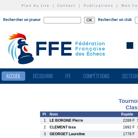
Plan du site
|
Contact
|
Publications
|
Mon C
Rechercher un joueur
Rechercher un club
ACCUEIL
DÉCOUVRIR
FFE
COMPÉTITIONS
SECTEU
Tourno
Clas
Pl
Nom
Rapide
1
LE BORGNE Pierre
2289 F
2
CLEMENT Issa
1892 F
3
GEORGET Laureline
1778 F