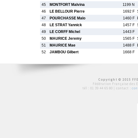
45
MONTFORT Malvina
1199 N
46
LE BELLOUR Pierre
1692 F
47
POURCHASSE Malo
1460 F
48
LE STRAT Yannick
1457 F
49
LE CORFF Michel
1443 F
50
MAURICE Jeremy
1565 F
51
MAURICE Mae
1488 F
52
JAMBOU Gilbert
1668 F
Copyright © 2015 FFE
Fédération Française des 
tél :
01 39 44 65 80
| contact :
con