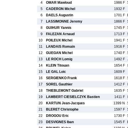
4
OMAR Mawloud
1986 F
5
CADERON Michel
1932 F
6
DAELS Augustin
1701 F
7
LASSIMONNE Jeremy
1866 F
8
GUIHUR Yannis
1745 F
9
FALEZAN Arnaud
1713 F
10
POILEUX Michel
1941 F
11
LANDAIS Romain
1916 F
12
GUEGAN Michel
1740 F
13
LE ROCH Lomig
1492 F
14
KLEIN Titouan
1654 F
15
LE GAL Loic
1609 F
16
SERGIENKO Frank
1618 F
17
SOREL Gauthier
1412 F
18
THIEBLEMONT Gabriel
1635 F
19
LAMBERT CIESIELCZYK Bastien
1411 F
20
KARTUN Jean-Jacques
1399 N
21
BLERET Christophe
1597 F
22
DROGOU Eric
1730 F
23
DESVIGNES Iban
1545 F