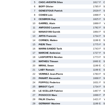
5
CHOC-AVENTIN Silas
1817 F
C
6
BOFF Olivier
1785 F
S
7
GENESTOUS Patrick
2029 F
S
8
COHEN Loic
1998 F
9
CESBRON Guy
1825 F
S
10
GARREL Alain
1889 F
11
ANFOSSO Laurent
1782 F
S
12
MANASYAN Garnik
1864 F
S
13
ARTIS Francois
1734 F
S
14
CORNEIL Matteo
1199 E
S
15
PIERI Theo
1775 F
S
16
MARNI-SANDID Tarik
1743 F
S
17
MARCHE Ambroise
1727 F
S
18
LASPORTES Nicolas
1773 F
S
19
MATHIEU Titouan
1660 E
S
20
MIRAIL Swan
1199 E
C
21
LABY Romain
1199 E
S
22
VERRIEZ Jean-Pierre
1783 F
S
23
PANART Alexandre
1668 F
S
24
FOPPOLI Federico
1631 F
S
25
BRISOT Cyril
1734 F
S
26
LE SCELLER Fabrice
1467 F
S
27
POSOCCO Marc
1699 F
P
28
FALIK Charles
1421 F
29
GERMANY Maxime
1199 E
S