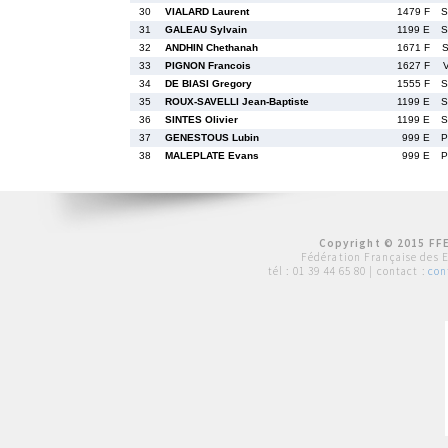
30
VIALARD Laurent
1479 F
S
31
GALEAU Sylvain
1199 E
S
32
ANDHIN Chethanah
1671 F
33
PIGNON Francois
1627 F
34
DE BIASI Gregory
1555 F
S
35
ROUX-SAVELLI Jean-Baptiste
1199 E
S
36
SINTES Olivier
1199 E
S
37
GENESTOUS Lubin
999 E
P
38
MALEPLATE Evans
999 E
P
Copyright © 2015 FFE
Fédération Française des 
tél :
01 39 44 65 80
| contact :
con