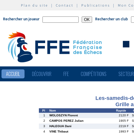
Plan du site
|
Contact
|
Publications
|
Mon C
Rechercher un joueur
Rechercher un club
ACCUEIL
DÉCOUVRIR
FFE
COMPÉTITIONS
SECTEU
Les-samedis-d
Grille 
Pl
Nom
Rapide
1
WOLOSZYN Florent
2120 F
S
2
CAMPOS PEREZ Julian
1905 F
S
3
HALEGUA Dani
2219 F
S
4
VINE Thibaut
1993 F
S