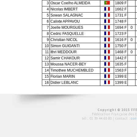
3
Oscar Coelho ALMEIDA
1809 F
4
Nicolas IMBERT
1662 F
5
Sowan SALAGNAC
1731 F
6
Calixte APPAVOU
1748 F
7
Joelle MOURGUES
1694 F
0
8
Cedric FASQUELLE
1723 F
9
Christian NICOL
1616 F
0
10
Simon GUIGANTI
1750 F
11
Ithri MEDDOUR
1468 F
0
12
Samir CHAKOUR
1442 F
13
Moussa NACER-BEY
1635 F
14
Timothee MUCHEMBLED
1563 F
15
Florian MARIN
1399 E
16
Didier LEBLANC
1399 E
Copyright © 2015 FFE
Fédération Française des 
tél :
01 39 44 65 80
| contact :
con