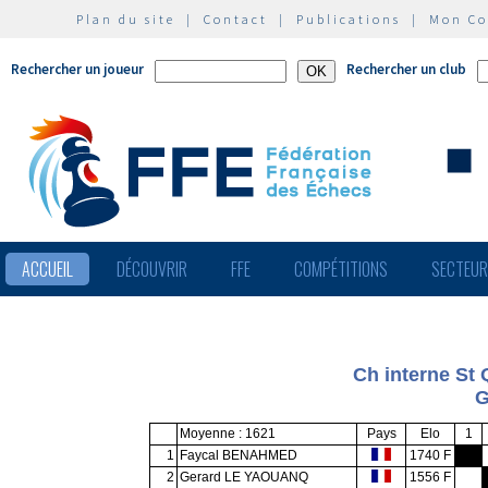
Plan du site
|
Contact
|
Publications
|
Mon C
Rechercher un joueur
Rechercher un club
ACCUEIL
DÉCOUVRIR
FFE
COMPÉTITIONS
SECTEU
Ch interne St
G
Moyenne : 1621
Pays
Elo
1
1
Faycal BENAHMED
1740 F
2
Gerard LE YAOUANQ
1556 F